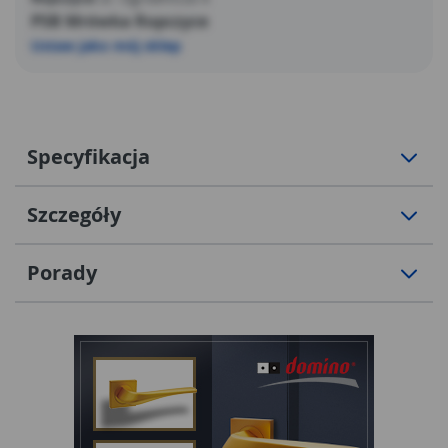
PSB Mrówka Ropczyce
Ustaw jako mój sklep
Specyfikacja
Szczegóły
Porady