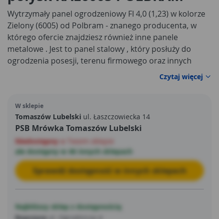
Wytrzymały panel ogrodzeniowy FI 4,0 (1,23) w kolorze
Zielony (6005) od Polbram - znanego producenta, w
którego ofercie znajdziesz również inne panele
metalowe . Jest to panel stalowy , który posłuży do
ogrodzenia posesji, terenu firmowego oraz innych
miejsc - dzięki wysokiej jakości wykonania,
Czytaj więcej
ponadprzeciętnej trwałości oraz niskiej cenie cieszy się
bardzo dużym zainteresowaniem wśród naszych
W sklepie
klientów. Powstał przy użyciu wysokogatunkowej stali,
Tomaszów Lubelski
ul. Łaszczowiecka 14
która dzięki ocynkowi zyskała doskonałe zabezpieczenie
PSB Mrówka Tomaszów Lubelski
antykorozyjne - w efekcie niestraszne jej czynniki
Niedostępny
w Twoim sklepie
atmosferyczne. To rozwiązanie, które będzie cieszyć
ale dostępny w 46 innych sklepach
Twoje oczy i spełniać swoje funkcje na przestrzeni wielu
lat! Najlepszym potwierdzeniem jakości panelu jest 5-
Sprawdź dostępność w innych sklepach
letnia gwarancja producenta.
Najbliższy sklep z dostępnością
Ropczyce
ul. Ogrodnicza 4