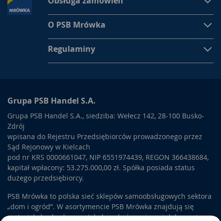
Obsługa zamówień
O PSB Mrówka
Regulaminy
Grupa PSB Handel S.A.
Grupa PSB Handel S.A., siedziba: Wełecz 142, 28-100 Busko-
Zdrój
wpisana do Rejestru Przedsiębiorców prowadzonego przez
Sąd Rejonowy w Kielcach
pod nr KRS 0000661047, NIP 6551974439, REGON 366438684,
kapitał wpłacony: 53.275.000,00 zł. Spółka posiada status
dużego przedsiębiorcy.
PSB Mrówka to polska sieć sklepów samoobsługowych sektora
„dom i ogród”. W asortymencie PSB Mrówka znajdują się
materiały budowlane, artykuły wykończeniowe i dekoracyjne,