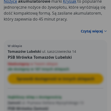
Nożyce
akumulatorowe
marki
Krysiak
to popularne
jednoręczne nożyce do żywopłotu, które wyróżniają się
dość kompaktową formą. Są zasilane akumulatorem,
który zapewnia do 45 minut pracy.
Czytaj więcej
W sklepie
Tomaszów Lubelski
ul. Łaszczowiecka 14
PSB Mrówka Tomaszów Lubelski
Niedostępny
w Twoim sklepie
ale dostępny w 187 innych sklepach
Sprawdź dostępność w innych sklepach
Najbliższy sklep z dostępnością
Zamość
ul. Prymasa Stefana Wyszyńskiego 13
PSB Mrówka Zamość