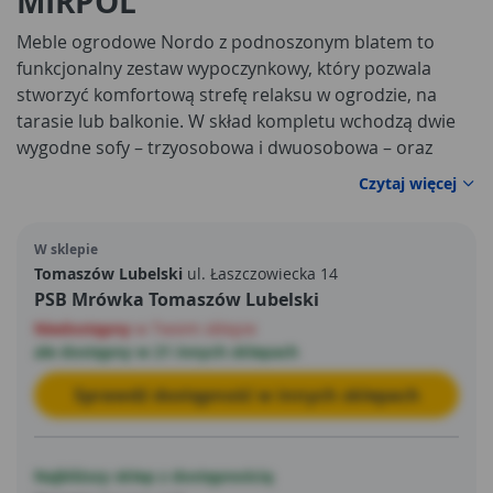
MIRPOL
Meble ogrodowe Nordo z podnoszonym blatem to
funkcjonalny zestaw wypoczynkowy, który pozwala
stworzyć komfortową strefę relaksu w ogrodzie, na
tarasie lub balkonie. W skład kompletu wchodzą dwie
wygodne sofy – trzyosobowa i dwuosobowa – oraz
praktyczny stolik kawowy, który stanowi centralny
Czytaj więcej
punkt zestawu.
Nowoczesny i elegancki design
sprawia, że meble doskonale wpisują się w różne
W sklepie
aranżacje przestrzeni zewnętrznych i podkreślają ich
Tomaszów Lubelski
ul. Łaszczowiecka 14
charakter.
PSB Mrówka Tomaszów Lubelski
Niedostępny
w Twoim sklepie
ale dostępny w 21 innych sklepach
Sprawdź dostępność w innych sklepach
Najbliższy sklep z dostępnością