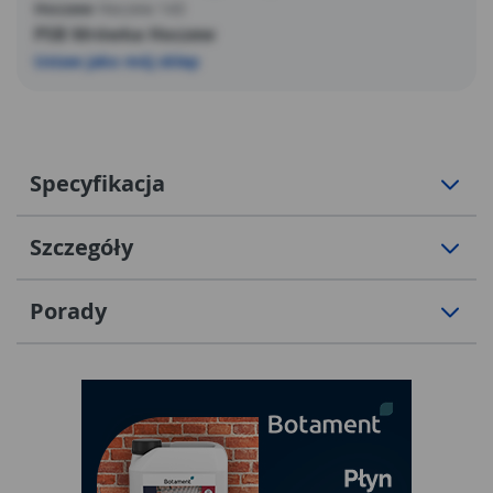
Hoczew
Hoczew 143
PSB Mrówka Hoczew
Ustaw jako mój sklep
Specyfikacja
Szczegóły
Porady