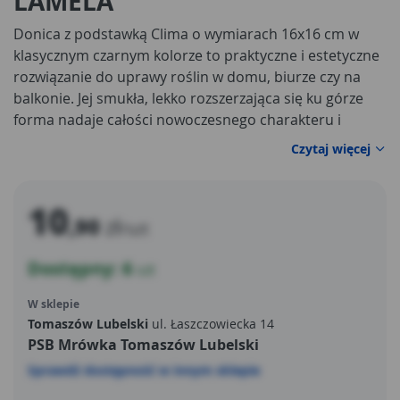
LAMELA
Donica z podstawką Clima o wymiarach 16x16 cm w
klasycznym czarnym kolorze to praktyczne i estetyczne
rozwiązanie do uprawy roślin w domu, biurze czy na
balkonie. Jej smukła, lekko rozszerzająca się ku górze
forma nadaje całości nowoczesnego charakteru i
sprawia, że rośliny są w niej doskonale
Czytaj więcej
wyeksponowane.
Nowoczesny i minimalistyczny
design
sprawia, że donica świetnie wpisuje się w różne
style aranżacyjne.
10
,90
zł
/szt
Dostępny: 6
szt
W sklepie
Tomaszów Lubelski
ul. Łaszczowiecka 14
PSB Mrówka Tomaszów Lubelski
Sprawdź dostępność w innym sklepie