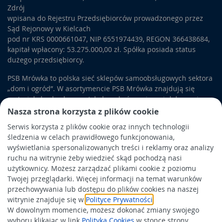
Zdrój
wpisana do Rejestru Przedsiębiorców prowadzonego przez
Sąd Rejonowy w Kielcach
pod nr KRS 0000661047, NIP 6551974439, REGON 366438684,
kapitał wpłacony: 53.275.000,00 zł. Spółka posiada status
dużego przedsiębiorcy.
PSB Mrówka to polska sieć sklepów samoobsługowych sektora
„dom i ogród”. W asortymencie PSB Mrówka znajdują się
materiały budowlane, artykuły wykończeniowe i dekoracyjne,
wyposażenie łazienek i kuchni, elektronarzędzia, a także
Nasza strona korzysta z plików cookie
artykuły związane z ogrodem i otoczeniem domu.
Serwis korzysta z plików cookie oraz innych technologii
śledzenia w celach prawidłowego funkcjonowania,
Obowiązek informacyjny
wyświetlania spersonalizowanych treści i reklamy oraz analizy
Polityka prywatności
ruchu na witrynie żeby wiedzieć skąd pochodzą nasi
użytkownicy. Możesz zarządzać plikami cookie z poziomu
Polityka Cookies
Twojej przeglądarki. Więcej informacji na temat warunków
Odbiór zużytego sprzętu
przechowywania lub dostępu do plików cookies na naszej
witrynie znajduje się w
Polityce Prywatności
.
W dowolnym momencie, możesz dokonać zmiany swojego
Wspierają nas:
wyboru klikając w link
Polityka Cookies
w stopce strony.