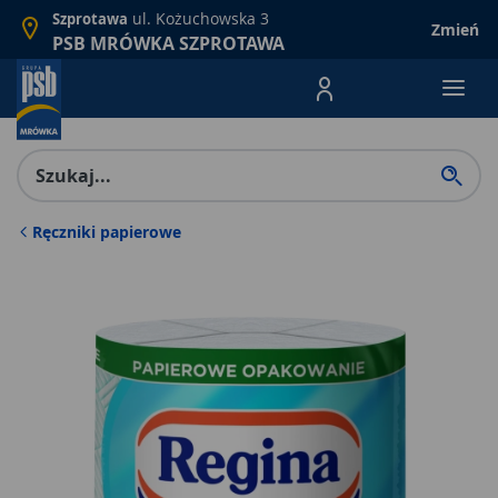
ul. Kożuchowska 3
Szprotawa
Zmień
PSB MRÓWKA SZPROTAWA
Menu Produktów, nawigacja: E
Ręczniki papierowe