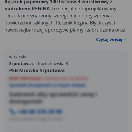
Ręcznik papierowy 100 listków 3 warstwowy z
nadrukiem REGINA
, to specjalnie zaprojektowany
ręcznik przeznaczony szczególnie do czyszczenia
powierzchni szklanych. Ręcznik Regina Błysk czyści
nawet najbardziej uporczywe plamy i zabrudzenia oraz
nie pozostawia zacieków. Doskonale oczyszcza i osusz
Czytaj więcej
szyby i lustra, ponieważ nie pyli się i nie rwie.
W sklepie
Szprotawa
ul. Kożuchowska 3
PSB Mrówka Szprotawa
Brak informacji
o dostępności produktu
Sprawdź dostępność w innym sklepie
Zadzwoń aby sprawdzić cenę i
dostępność
+48 68 376 29 96
Ceny w sklepach mogą się różnić