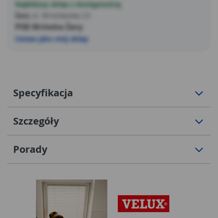
Najbliższy sklep z dostępnością
Żary
ul. Wrocławska 23
PSB Mrówka Żary
Ustaw jako mój sklep
Specyfikacja
Szczegóły
Porady