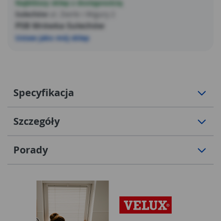
Najbliższy sklep z dostępnością
Sulechów
ul. Żwirki i Wigury 2
PSB Mrówka Sulechów
Ustaw jako mój sklep
Specyfikacja
Szczegóły
Porady