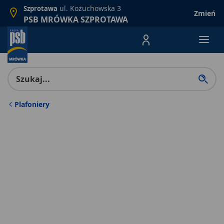
ul. Kożuchowska 3
Szprotawa
Zmień
PSB MRÓWKA SZPROTAWA
Menu Produktów, nawigacja: E
Plafoniery