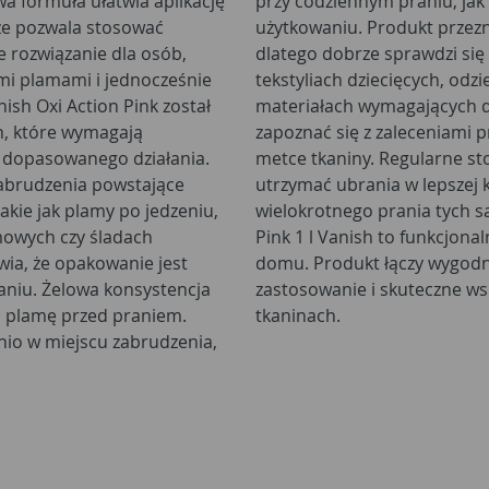
owa formuła ułatwia aplikację
aniu odzieży po intensywnym
że pozwala stosować
ia kolorowych tkanin,
 rozwiązanie dla osób,
 noszonych na co dzień,
ymi plamami i jednocześnie
, sportowej oraz domowych
h, które wymagają
wdzić oznaczenia na
 dopasowanego działania.
odplamiacza może pomóc
abrudzenia powstające
i ograniczyć konieczność
kie jak plamy po jedzeniu,
plamiacz w żelu Oxi Action
owych czy śladach
j pielęgnacji prania w
wia, że opakowanie jest
likacji, uniwersalne
stencja
orowych
a plamę przed praniem.
tkaninach.
nio w miejscu zabrudzenia,