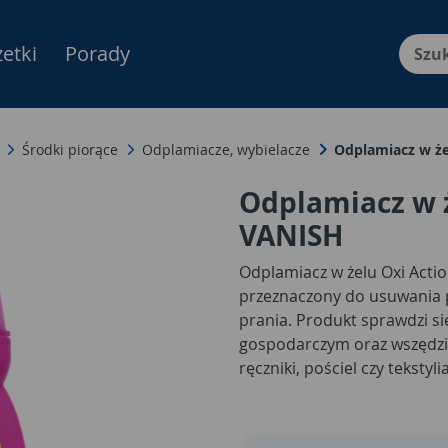
etki
Porady
Menu Produktów, nawigacja: E
Środki piorące
Odplamiacze, wybielacze
Odplamiacz w że
Odplamiacz w ż
VANISH
Odplamiacz w żelu Oxi Actio
przeznaczony do usuwania p
prania. Produkt sprawdzi s
gospodarczym oraz wszędzie 
ręczniki, pościel czy teksty
bezpośrednio na zabrudzone
produkt jako dodatek do pr
które chcą skuteczniej radz