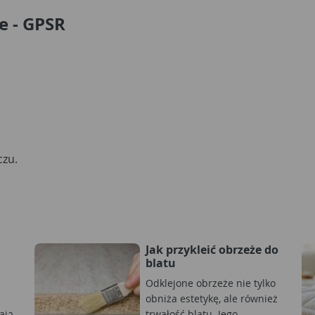
e - GPSR
czu.
Jak przykleić obrzeże do
blatu
Odklejone obrzeże nie tylko
obniża estetykę, ale również
ają
trwałość blatu. Jego