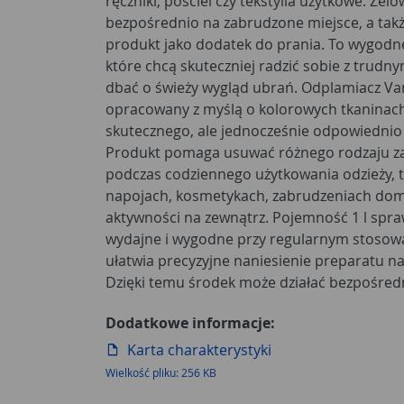
ręczniki, pościel czy tekstylia użytkowe. Żel
przy codziennym praniu, jak i przy odśwież
bezpośrednio na zabrudzone miejsce, a tak
użytkowaniu. Produkt przeznaczony jest do pran
produkt jako dodatek do prania. To wygodne
dlatego dobrze sprawdzi się przy ubraniach
które chcą skuteczniej radzić sobie z trudn
tekstyliach dziecięcych, odzieży roboczej
dbać o świeży wygląd ubrań. Odplamiacz Vanish Oxi Action Pink został
materiałach wymagających dodatkowej pielęgnacji. Przed użyciem warto
opracowany z myślą o kolorowych tkaninac
zapoznać się z zaleceniami producenta oraz spra
skutecznego, ale jednocześnie odpowiednio
metce tkaniny. Regularne stosowanie 
Produkt pomaga usuwać różnego rodzaju z
utrzymać ubrania w lepszej kondycji wizualnej 
podczas codziennego użytkowania odzieży, ta
wielokrotnego prania tych samych rzeczy. Od
napojach, kosmetykach, zabrudzeniach dom
Pink 1 l Vanish to funkcjonalny wybór do codzienne
aktywności na zewnątrz. Pojemność 1 l spra
domu. Produkt łączy wygodną formę ap
wydajne i wygodne przy regularnym stosowaniu. Żelowa konsy
zastosowanie i skuteczne wsparcie w walce z plamami na kol
ułatwia precyzyjne naniesienie preparatu n
Dzięki temu środek może działać bezpośred
Dodatkowe informacje:
Karta charakterystyki
Wielkość pliku: 256 KB