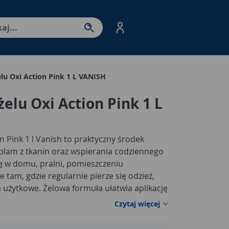
nter - przejdź do strony produktów. Spacja – otwórz/zamkni
lu Oxi Action Pink 1 L VANISH
elu Oxi Action Pink 1 L
n Pink 1 l Vanish to praktyczny środek
lam z tkanin oraz wspierania codziennego
ię w domu, pralni, pomieszczeniu
tam, gdzie regularnie pierze się odzież,
lia użytkowe. Żelowa formuła ułatwia aplikację
 miejsce, a także pozwala stosować
Czytaj więcej
ania. To wygodne rozwiązanie dla osób,
ić sobie z trudnymi plamami i jednocześnie