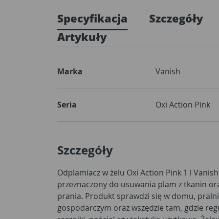
Specyfikacja
Szczegóły
Artykuły
Marka
Vanish
Seria
Oxi Action Pink
Szczegóły
Odplamiacz w żelu Oxi Action Pink 1 l Vanis
co jest szczególnie przydatne przy bardziej 
przeznaczony do usuwania plam z tkanin or
ubraniach. Produkt można stosować 
prania. Produkt sprawdzi się w domu, praln
standardowego detergentu, aby wzmocnić efek
gospodarczym oraz wszędzie tam, gdzie regul
zachować estetyczny wygląd tkanin. To rozwi