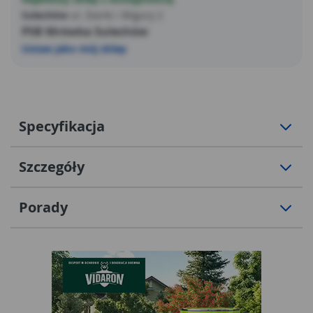
Sulechów
ul. Żwirki i Wigury 2
PSB Mrówka Sulechów
Ustaw jako mój sklep
Specyfikacja
Szczegóły
Porady