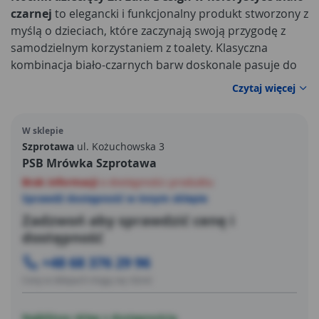
czarnej
to elegancki i funkcjonalny produkt stworzony z
myślą o dzieciach, które zaczynają swoją przygodę z
samodzielnym korzystaniem z toalety. Klasyczna
kombinacja biało-czarnych barw doskonale pasuje do
nowoczesnych wnętrz, a minimalistyczny wygląd
Czytaj więcej
sprawia, że nocnik nie zakłóca wystroju łazienki. To
połączenie estetyki i ergonomii, które czyni codzienne
W sklepie
rytuały prostszymi i przyjemniejszymi.
Szprotawa
ul. Kożuchowska 3
PSB Mrówka Szprotawa
Brak informacji
o dostępności produktu
Sprawdź dostępność w innym sklepie
Zadzwoń aby sprawdzić cenę i
dostępność
+48 68 376 29 96
Ceny w sklepach mogą się różnić
Najbliższy sklep z dostępnością