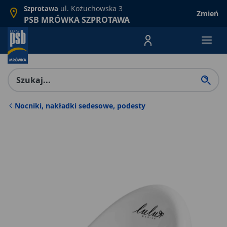
ul. Kożuchowska 3
Szprotawa
Zmień
PSB MRÓWKA SZPROTAWA
Menu Produktów, nawigacja: E
Nocniki, nakładki sedesowe, podesty