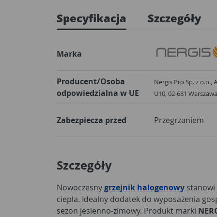
Specyfikacja
Szczegóły
Marka
Producent/Osoba
Nergis Pro Sp. z o.o.,
odpowiedzialna w UE
U10, 02-681 W
Zabezpiecza przed
Przegrzaniem
Szczegóły
Nowoczesny
grzejnik halogenowy
stanowi 
ciepła. Idealny dodatek do wyposażenia g
sezon jesienno-zimowy. Produkt marki
NER