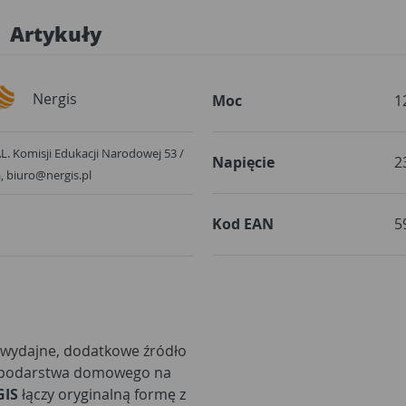
Artykuły
Nergis
Moc
1
 AL. Komisji Edukacji Narodowej 53 /
Napięcie
2
arszawa, biuro@nergis.pl
Kod EAN
5
wydajne, dodatkowe źródło
ospodarstwa domowego na
GIS
łączy oryginalną formę z