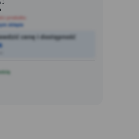
bezpieczeństwa.
a 3
a
ści produktu
ym sklepie
wdzić cenę i dostępność
6
ić
ością