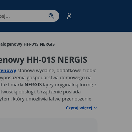
nter - przejdź do strony produktów. Spacja – otwórz/zamkni
 halogenowy HH-01S NERGIS
genowy HH-01S NERGIS
ogenowy
stanowi wydajne, dodatkowe źródło
o wyposażenia gospodarstwa domowego na
odukt marki
NERGIS
łączy oryginalną formę z
atwością obsługi. Urządzenie posiada
wytem, który umożliwia łatwe przenoszenie
no w żarniki halogenowe. Siłę grzania
Czytaj więcej
 stopniach - 400W/800W/1200W. Dodatkową
oscylacji, która zapewnia płynny przepływ
jnik halogenowy NERGIS
wyposażono w