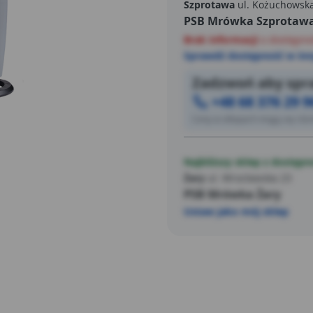
antyprzechyłowy wyłącznik 
Szprotawa
ul. Kożuchowsk
PSB Mrówka Szprotaw
Brak informacji
o dostępno
Sprawdź dostępność w inn
Zadzwoń aby spra
+48 68 376 29 9
Ceny w sklepach mogą się różn
Najbliższy sklep z dostępn
Żary
ul. Wrocławska 23
PSB Mrówka Żary
Ustaw jako mój sklep