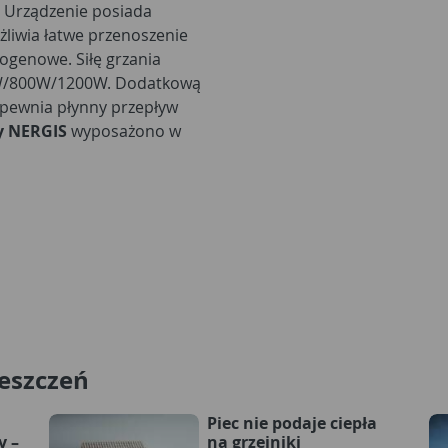
. Urządzenie posiada
żliwia łatwe przenoszenie
ogenowe. Siłę grzania
0W/800W/1200W. Dodatkową
zapewnia płynny przepływ
y NERGIS
wyposażono w
eszczeń
Piec nie podaje ciepła
y –
na grzejniki