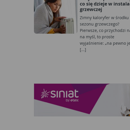
co się dzieje w instala
grzewczej
Zimny kaloryfer w środku
sezonu grzewczego?
Pierwsze, co przychodzi 
na myśl, to proste
wyjaśnienie: „na pewno j
[...]