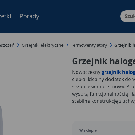
etki
Porady
Menu Produktów, nawigacja: E
eszczeń
Grzejniki elektryczne
Termowentylatory
Grzejnik
Grzejnik halo
Nowoczesny
grzejnik hal
ciepła. Idealny dodatek d
sezon jesienno-zimowy. Pr
wysoką funkcjonalnością i ł
stabilną konstrukcję z uch
grzejnika. Produkt wyposażo
można regulować w trzech
zaletą modelu jest funkcja 
ogrzanego powietrza.
Grze
W sklepie