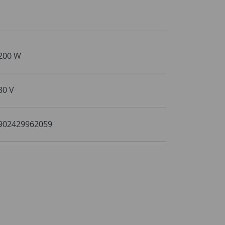
200 W
30 V
902429962059