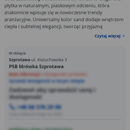
płytka w naturalnym, piaskowym odcieniu, która
znakomicie wpisuje się w nowoczesne trendy
aranżacyjne. Uniwersalny kolor sand dodaje wnętrzom
ciepła i subtelnej elegancji, tworząc przyjazną
atmosferę w każdym pomieszczeniu. Format 30×60 cm
Czytaj więcej
pozwala uzyskać estetyczną, proporcjonalną
powierzchnię, która świetnie prezentuje się zarówno na
W sklepie
podłodze, jak i na ścianie.
Szprotawa
ul. Kożuchowska 3
PSB Mrówka Szprotawa
Brak informacji
o dostępności produktu
Sprawdź dostępność w innym sklepie
Zadzwoń aby sprawdzić cenę i
dostępność
+48 68 376 29 96
Ceny w sklepach mogą się różnić
Najbliższy sklep z dostępnością