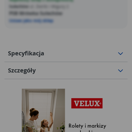
Sulechów
ul. Żwirki i Wigury 2
PSB Mrówka Sulechów
Ustaw jako mój sklep
Specyfikacja
Szczegóły