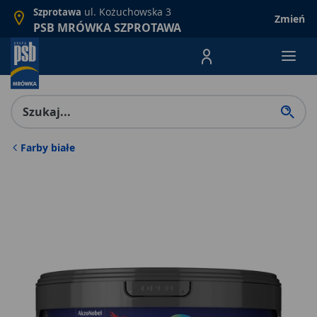
ul. Kożuchowska 3
Szprotawa
Zmień
PSB MRÓWKA SZPROTAWA
Menu Produktów, nawigacja: E
Farby białe