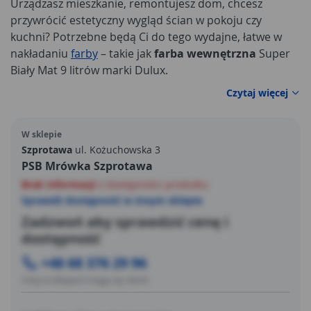
Urządzasz mieszkanie, remontujesz dom, chcesz
przywrócić estetyczny wygląd ścian w pokoju czy
kuchni? Potrzebne będą Ci do tego wydajne, łatwe w
nakładaniu
farby
– takie jak
farba wewnętrzna
Super
Biały Mat 9 litrów marki Dulux.
Czytaj więcej
W sklepie
Szprotawa
ul. Kożuchowska 3
PSB Mrówka Szprotawa
Brak informacji
o dostępności produktu
Sprawdź dostępność w innym sklepie
Zadzwoń aby sprawdzić cenę i
dostępność
+48 68 376 29 96
Ceny w sklepach mogą się różnić