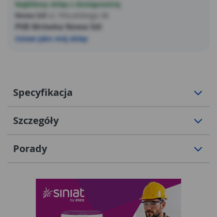
Najbliższy sklep z dostępnością
Nowa Sól
ul. Piłsudskiego 48
PSB Mrówka Nowa Sól
Ustaw jako mój sklep
Specyfikacja
Szczegóły
Porady