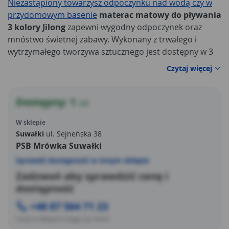
Niezastąpiony towarzysz odpoczynku nad wodą czy w
przydomowym basenie
materac matowy do pływania
3 kolory Jilong
zapewni wygodny odpoczynek oraz
mnóstwo świetnej zabawy. Wykonany z trwałego i
wytrzymałego tworzywa sztucznego jest dostępny w 3
różnych kolorach i jest przeznaczony dla dzieci powyżej
Czytaj więcej
14 roku życia. Najważniejsze parametry techniczne
materaca matowego do pływania 3 kolory
Jilong
to
zwłaszcza:
Dostępny: 1
szt
W sklepie
Suwałki
ul. Sejneńska 38
PSB Mrówka Suwałki
Sprawdź dostępność w innym sklepie
Zadzwoń aby sprawdzić cenę i
dostępność
+48 87 564 71 23
Ceny w sklepach mogą się różnić