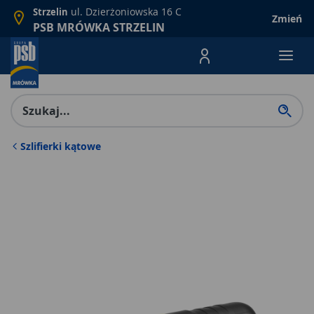
ul. Dzierżoniowska 16 C
Strzelin
Zmień
PSB MRÓWKA STRZELIN
Menu Produktów, nawigacja: E
Szlifierki kątowe