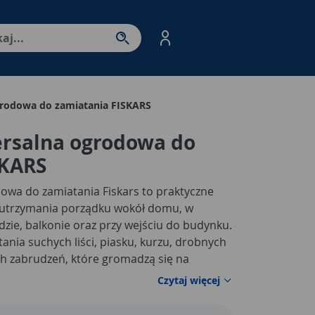
nter - przejdź do strony produktów. Spacja – otwórz/zamkni
grodowa do zamiatania FISKARS
ersalna ogrodowa do
SKARS
owa do zamiatania Fiskars to praktyczne
 utrzymania porządku wokół domu, w
ździe, balkonie oraz przy wejściu do budynku.
ania suchych liści, piasku, kurzu, drobnych
kich zabrudzeń, które gromadzą się na
ch. Dzięki uniwersalnemu zastosowaniu
Czytaj więcej
równo przy codziennych porządkach, jak i
ania posesji po pracach ogrodowych.