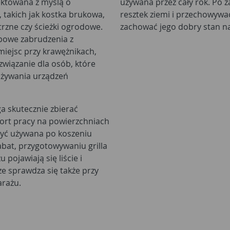
ektowana z myślą o
używana przez cały rok. Po z
takich jak kostka brukowa,
resztek ziemi i przechowyw
trzne czy ścieżki ogrodowe.
zachować jego dobry stan na
ypowe zabrudzenia z
miejsc przy krawężnikach,
związanie dla osób, które
używania urządzeń
 skutecznie zbierać
fort pracy na powierzchniach
być używana po koszeniu
abat, przygotowywaniu grilla
pojawiają się liście i
e sprawdza się także przy
arażu.