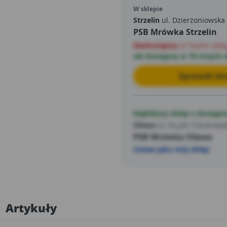
W sklepie
Strzelin
ul. Dzierżoniowska
PSB Mrówka Strzelin
Niedostępny
w Twoim skle
ale dostępny w 78 innych 
Sprawdź dos
Najbliższy sklep z dostępn
Oława
ul. Ks.prł. F.Kutrows
PSB Mrówka Oława
Ustaw jako mój sklep
Artykuły