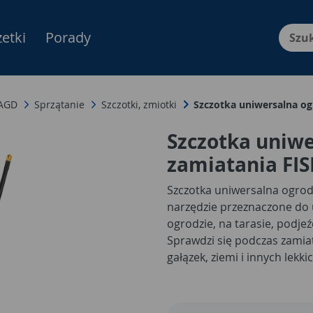
etki
Porady
Menu Produktów, nawigacja: E
 AGD
Sprzątanie
Szczotki, zmiotki
Szczotka uniwersalna o
Szczotka uniw
zamiatania FI
Szczotka uniwersalna ogrod
narzędzie przeznaczone do
ogrodzie, na tarasie, podje
Sprawdzi się podczas zamiat
gałązek, ziemi i innych lek
powierzchniach zewnętrzny
może być wykorzystywana za
podczas sezonowego sprząt