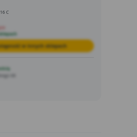
 16 C
pie
sklepach
tępność w innych sklepach
ością
kiego 68