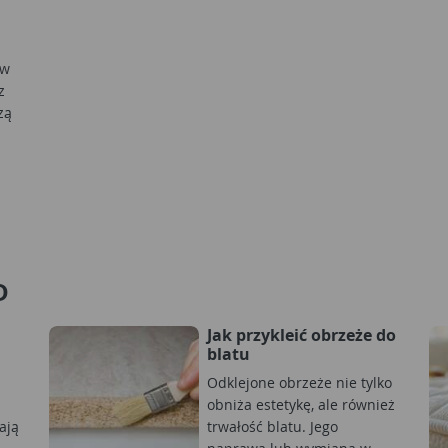
 w
z
zą
D
Jak przykleić obrzeże do
blatu
Odklejone obrzeże nie tylko
obniża estetykę, ale również
ają
trwałość blatu. Jego