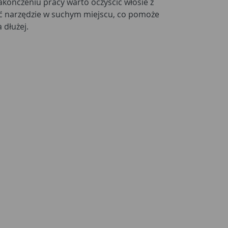
akończeniu pracy warto oczyścić włosie z
ać narzędzie w suchym miejscu, co pomoże
 dłużej.