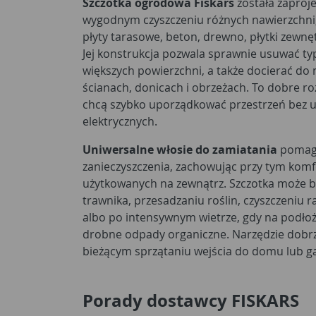
Szczotka ogrodowa Fiskars
została zaproj
wygodnym czyszczeniu różnych nawierzchni, 
płyty tarasowe, beton, drewno, płytki zewnę
Jej konstrukcja pozwala sprawnie usuwać t
większych powierzchni, a także docierać do 
ścianach, donicach i obrzeżach. To dobre ro
chcą szybko uporządkować przestrzeń bez 
elektrycznych.
Uniwersalne włosie do zamiatania
pomaga
zanieczyszczenia, zachowując przy tym kom
użytkowanych na zewnątrz. Szczotka może 
trawnika, przesadzaniu roślin, czyszczeniu r
albo po intensywnym wietrze, gdy na podłożu 
drobne odpady organiczne. Narzędzie dobrz
bieżącym sprzątaniu wejścia do domu lub g
Porady dostawcy FISKARS