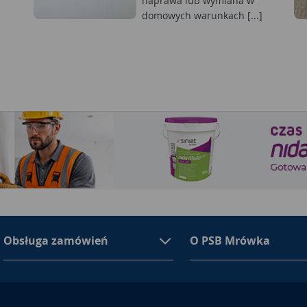
naprawa lub wymiana w
domowych warunkach [...]
Obsługa zamówień
O PSB Mrówka