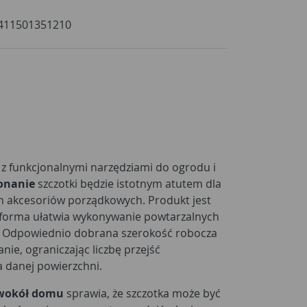
411501351210
t z funkcjonalnymi narzędziami do ogrodu i
onanie
szczotki będzie istotnym atutem dla
h akcesoriów porządkowych. Produkt jest
 forma ułatwia wykonywanie powtarzalnych
. Odpowiednio dobrana szerokość robocza
ie, ograniczając liczbę przejść
 danej powierzchni.
 wokół domu
sprawia, że szczotka może być