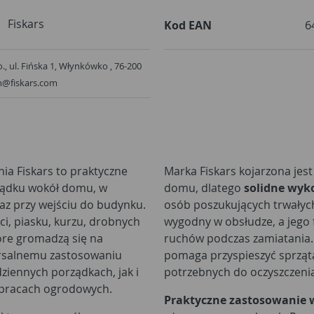
Fiskars
Kod EAN
6
o., ul. Fińska 1, Włynkówko , 76-200
en@fiskars.com
ia Fiskars to praktyczne
Marka Fiskars kojarzona jes
ządku wokół domu, w
domu, dlatego
solidne wyk
raz przy wejściu do budynku.
osób poszukujących trwałyc
ci, piasku, kurzu, drobnych
wygodny w obsłudze, a jego
tóre gromadzą się na
ruchów podczas zamiatania
ersalnemu zastosowaniu
pomaga przyspieszyć sprzątan
iennych porządkach, jak i
potrzebnych do oczyszczenia
 pracach ogrodowych.
Praktyczne zastosowanie