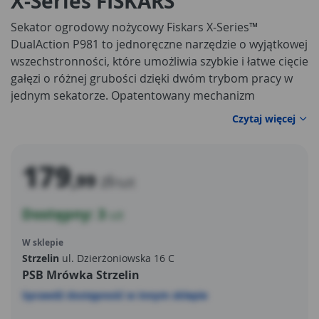
X-Series FISKARS
Sekator ogrodowy nożycowy Fiskars X-Series™
DualAction P981 to jednoręczne narzędzie o wyjątkowej
wszechstronności, które umożliwia szybkie i łatwe cięcie
gałęzi o różnej grubości dzięki dwóm trybom pracy w
jednym sekatorze. Opatentowany mechanizm
DualAction pozwala przełączać się między trybem S do
Czytaj więcej
szybkiego cięcia cienkich pędów a trybem L z
technologią PowerGear®, zapewniającą nawet 100%
więcej mocy przy grubszych gałęziach. Smukła, lekka
179
,99
zł
kompozytowa rączka obracająca się wraz z ruchem
/szt
dłoni oraz teksturowany uchwyt gwarantują
Dostępny: 3
zaawansowaną ergonomię i komfort nawet podczas
szt
długiej pracy.
W sklepie
Strzelin
ul. Dzierżoniowska 16 C
PSB Mrówka Strzelin
Sprawdź dostępność w innym sklepie