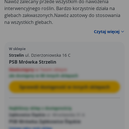
Nawóz zalecany przede wszystkim do nawożenia
interwencyjnego roślin. Bardzo korzystnie działa na
glebach zakwaszonych.Nawóz azotowy do stosowania
na wszystkich glebach.
Czytaj więcej
W sklepie
Strzelin
ul. Dzierżoniowska 16 C
PSB Mrówka Strzelin
Niedostępny
w Twoim sklepie
ale dostępny w 88 innych sklepach
Sprawdź dostępność w innych sklepach
Najbliższy sklep z dostępnością
Ząbkowice Śląskie
ul. Wrocławska 31 A
PSB Mrówka Ząbkowice Śląskie
Ustaw jako mój sklep