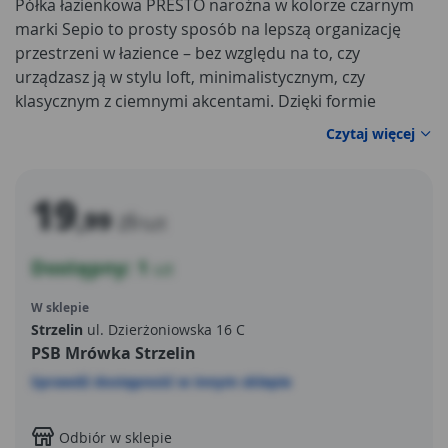
Półka łazienkowa PRESTO narożna w kolorze czarnym
marki Sepio to prosty sposób na lepszą organizację
przestrzeni w łazience – bez względu na to, czy
urządzasz ją w stylu loft, minimalistycznym, czy
klasycznym z ciemnymi akcentami. Dzięki formie
narożnej wykorzystuje miejsce, które często pozostaje
Czytaj więcej
niewykorzystane, a jednocześnie pozwala mieć
wszystkie potrzebne kosmetyki pod ręką: żel pod
prysznic, szampon, odżywkę, mydło, akcesoria do
19
,99
zł
golenia czy gąbki.
/szt
Dostępny: 1
szt
W sklepie
Strzelin
ul. Dzierżoniowska 16 C
PSB Mrówka Strzelin
Sprawdź dostępność w innym sklepie
Odbiór w sklepie