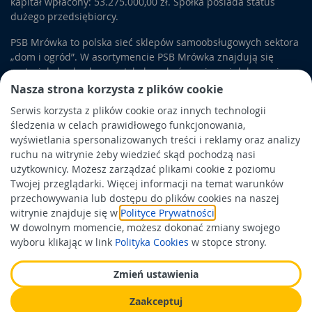
kapitał wpłacony: 53.275.000,00 zł. Spółka posiada status
dużego przedsiębiorcy.
PSB Mrówka to polska sieć sklepów samoobsługowych sektora
„dom i ogród”. W asortymencie PSB Mrówka znajdują się
materiały budowlane, artykuły wykończeniowe i dekoracyjne,
wyposażenie łazienek i kuchni, elektronarzędzia, a także
Nasza strona korzysta z plików cookie
artykuły związane z ogrodem i otoczeniem domu.
Serwis korzysta z plików cookie oraz innych technologii
śledzenia w celach prawidłowego funkcjonowania,
Obowiązek informacyjny
wyświetlania spersonalizowanych treści i reklamy oraz analizy
Polityka prywatności
ruchu na witrynie żeby wiedzieć skąd pochodzą nasi
użytkownicy. Możesz zarządzać plikami cookie z poziomu
Polityka Cookies
Twojej przeglądarki. Więcej informacji na temat warunków
Odbiór zużytego sprzętu
przechowywania lub dostępu do plików cookies na naszej
witrynie znajduje się w
Polityce Prywatności
.
W dowolnym momencie, możesz dokonać zmiany swojego
Wspierają nas:
wyboru klikając w link
Polityka Cookies
w stopce strony.
Zmień ustawienia
Zaakceptuj