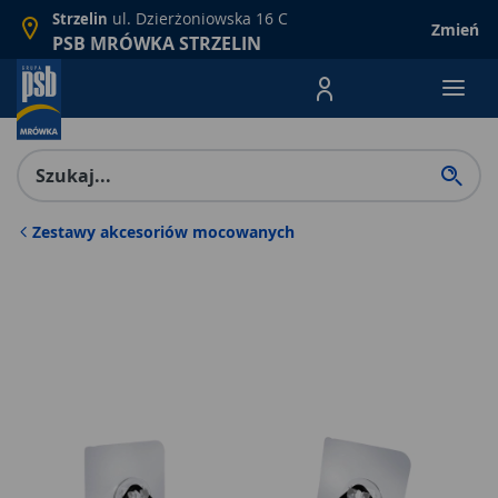
ul. Dzierżoniowska 16 C
Strzelin
Zmień
PSB MRÓWKA STRZELIN
Menu Produktów, nawigacja: E
Zestawy akcesoriów mocowanych