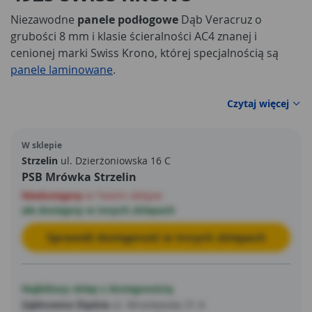
Niezawodne
panele podłogowe
Dąb Veracruz o
grubości 8 mm i klasie ścieralności AC4 znanej i
cenionej marki Swiss Krono, której specjalnością są
panele laminowane
.
Czytaj więcej
W sklepie
Strzelin
ul. Dzierżoniowska 16 C
PSB Mrówka Strzelin
Niedostępny
w Twoim sklepie
ale dostępny w innych sklepach
Sprawdź dostępność w innych sklepach
Najbliższy sklep z dostępnością
Ząbkowice Śląskie
ul. Wrocławska 31 A