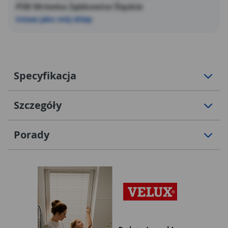
PSB Mrówka Ząbkowice Śląskie
Ustaw jako mój sklep
Specyfikacja
Szczegóły
Porady