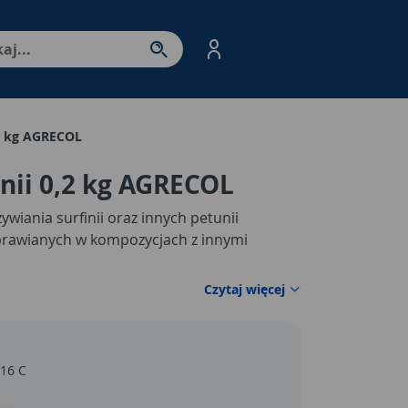
nter - przejdź do strony produktów. Spacja – otwórz/zamkni
,2 kg AGRECOL
nii 0,2 kg AGRECOL
iania surfinii oraz innych petunii
rawianych w kompozycjach z innymi
Czytaj więcej
 16 C