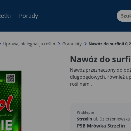
etki
Porady
Menu Produktów, nawigacja: E
Uprawa, pielęgnacja roślin
Granulaty
Nawóz do surfinii 0
Nawóz do surfi
Nawóz przeznaczony do odżyw
długopędowych, również up
roślinami.
W sklepie
Strzelin
ul. Dzierżoniowska
PSB Mrówka Strzelin