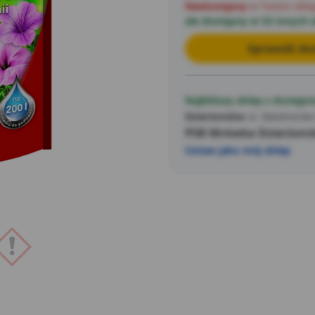
Niedostępny
w Twoim skle
ale dostępny w 53 innych 
Sprawdź dos
Najbliższy sklep z dostępn
Dzierżoniów
ul. Batalionów
PSB Mrówka Dzierżonió
Ustaw jako mój sklep