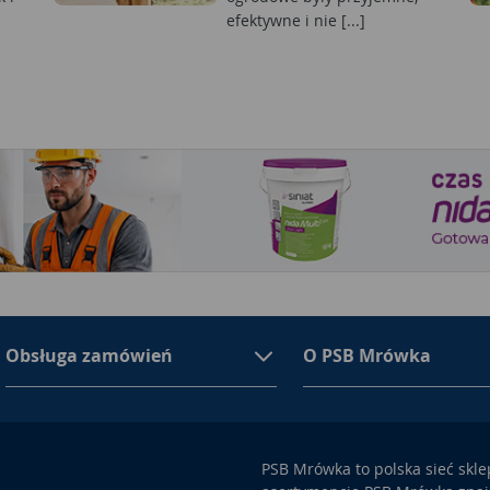
efektywne i nie [...]
Obsługa zamówień
O PSB Mrówka
PSB Mrówka to polska sieć skl