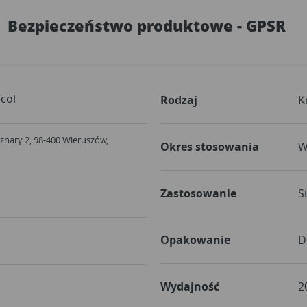
Bezpieczeństwo produktowe - GPSR
col
Rodzaj
K
sznary 2, 98-400 Wieruszów,
Okres stosowania
W
Zastosowanie
S
Opakowanie
D
Wydajność
2