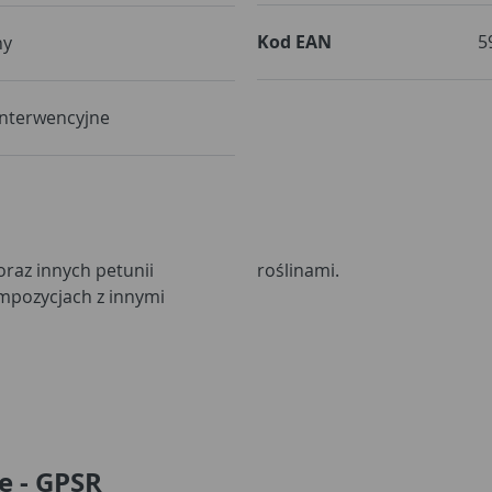
Kod EAN
5
ny
interwencyjne
oraz innych petunii
roślinami.
mpozycjach z innymi
e - GPSR