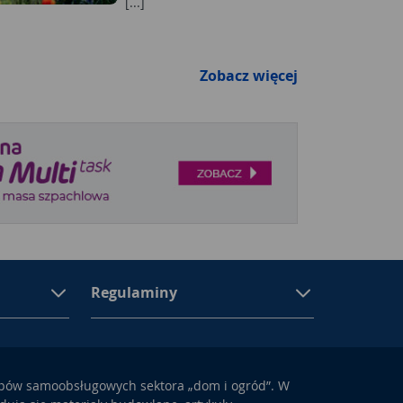
[...]
Zobacz więcej
Regulaminy
epów samoobsługowych sektora „dom i ogród”. W