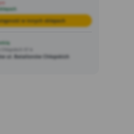
pie
sklepach
tępność w innych sklepach
ością
 Chłopskich 97 A
w ul. Batalionów Chłopskich