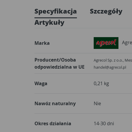
Specyfikacja
Szczegóły
Artykuły
Agre
Marka
Producent/Osoba
Agrecol Sp. z o.o., Me
odpowiedzialna w UE
handel@agrecol.pl
Waga
0,21 kg
Nawóz naturalny
Nie
Okres działania
14-30 dni