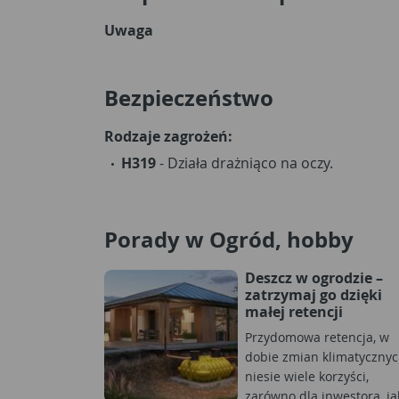
Uwaga
Bezpieczeństwo
Rodzaje zagrożeń:
H319
- Działa drażniąco na oczy.
Porady w Ogród, hobby
Deszcz w ogrodzie –
zatrzymaj go dzięki
małej retencji
Przydomowa retencja, w
dobie zmian klimatycznyc
niesie wiele korzyści,
zarówno dla inwestora, jak