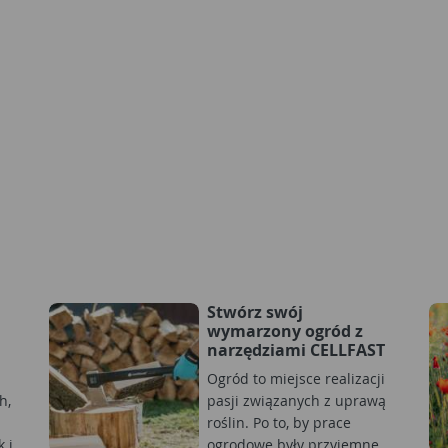
Stwórz swój
wymarzony ogród z
narzędziami CELLFAST
Ogród to miejsce realizacji
h,
pasji związanych z uprawą
roślin. Po to, by prace
 i
ogrodowe były przyjemne,