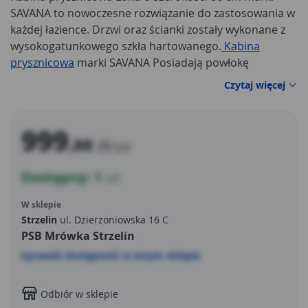
SAVANA to nowoczesne rozwiązanie do zastosowania w
każdej łazience. Drzwi oraz ścianki zostały wykonane z
wysokogatunkowego szkła hartowanego.
Kabina
prysznicowa
marki SAVANA Posiadają powłokę
ochronną, które dzięki specjalnej fazie produkcji są
Czytaj więcej
trwałe i łatwe w utrzymaniu czystości. Wszystkie
elementy wykończenia są chromowane, dzięki czemu
produkt bez problemu wpasowuje się w wystrój każdej
999
,00
zł
łazienki. Elementy konstrukcyjne kabiny wykonane są z
/szt
polerowanego aluminium co sprawia, że kabina jest
Dostępny: 1
trwała, odporna na wilgoć oraz rdzę. Wysokiej jakości
szt
brodzik z antypoślizgową powierzchnią zapewnia
W sklepie
bezpieczeństwo użytkowania a grafitowa szyba
Strzelin
ul. Dzierżoniowska 16 C
gwarantuje intymność.
PSB Mrówka Strzelin
Sprawdź dostępność w innym sklepie
Odbiór w sklepie