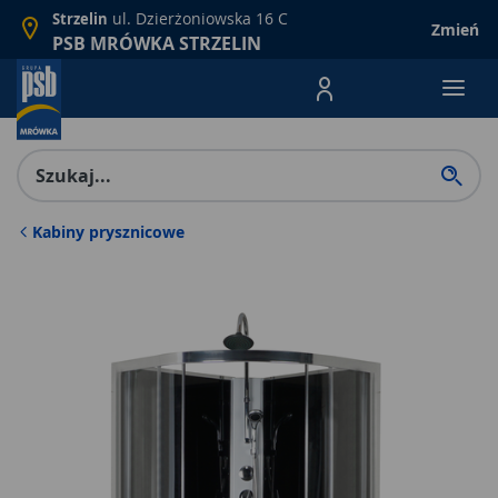
ul. Dzierżoniowska 16 C
Strzelin
Zmień
PSB MRÓWKA STRZELIN
Menu Produktów, nawigacja: E
Kabiny prysznicowe