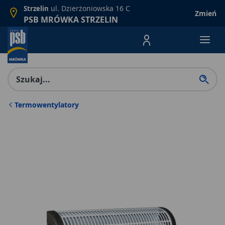
ul. Dzierżoniowska 16 C
Strzelin
Zmień
PSB MRÓWKA STRZELIN
Menu Produktów, nawigacja: E
Termowentylatory