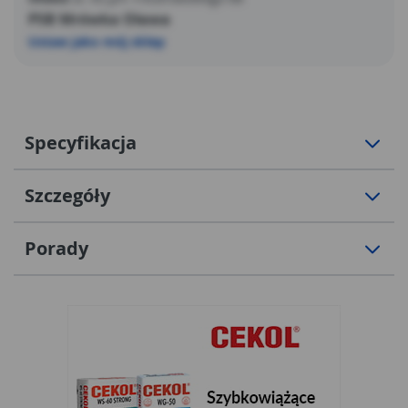
PSB Mrówka Oława
Ustaw jako mój sklep
Specyfikacja
Szczegóły
Porady