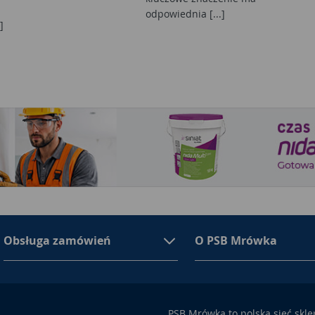
odpowiednia [...]
]
Obsługa zamówień
O PSB Mrówka
PSB Mrówka to polska sieć skl