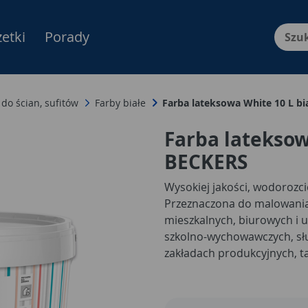
etki
Porady
Menu Produktów, nawigacja: E
 do ścian, sufitów
Farby białe
Farba lateksowa White 10 L b
Farba lateksow
BECKERS
Wysokiej jakości, wodorozci
Przeznaczona do malowania
mieszkalnych, biurowych i u
szkolno-wychowawczych, służ
zakładach produkcyjnych, t
kontaktu z żywnością*). F
rekomendowana przez Polsk
Rekomendacja Polskiego To