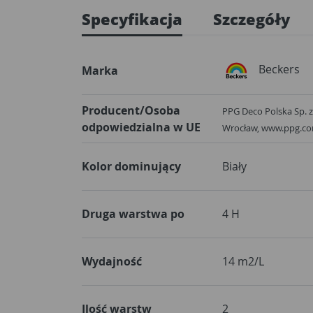
Specyfikacja
Szczegóły
Beckers
Marka
Producent/Osoba
PPG Deco Polska Sp. z 
odpowiedzialna w UE
Wrocław, www.ppg.c
Kolor dominujący
Biały
Druga warstwa po
4 H
Wydajność
14 m2/L
Ilość warstw
2