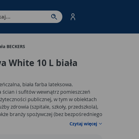
nter - przejdź do strony produktów. Spacja – otwórz/zamkni
iała BECKERS
a White 10 L biała
eńczalna, biała farba lateksowa.
 ścian i sufitów wewnątrz pomieszczeń
żyteczności publicznej, w tym w obiektach
by zdrowia (szpitale, szkoły, przedszkola),
akże branży spożywczej (bez bezpośredniego
arba BECKERS DESIGNER WHITE jest
Czytaj więcej
ie Towarzystwo Alergologiczne.
warzystwa Alergologicznego dotyczy