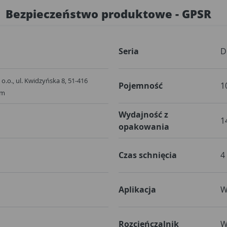
Bezpieczeństwo produktowe - GPSR
Seria
D
o.o., ul. Kwidzyńska 8, 51-416
Pojemność
1
om
Wydajność z
1
opakowania
Czas schnięcia
4
Aplikacja
W
Rozcieńczalnik
W