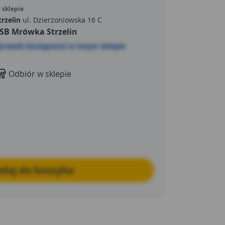
schnięciu pomalowanej powierzchni i
 sklepie
mieszczenia. Zerowa Zawartość Lotnych
trzelin
ul. Dzierżoniowska 16 C
SB Mrówka Strzelin
% LZO**.
prawdź dostępność w innym sklepie
Odbiór w sklepie
daj do koszyka