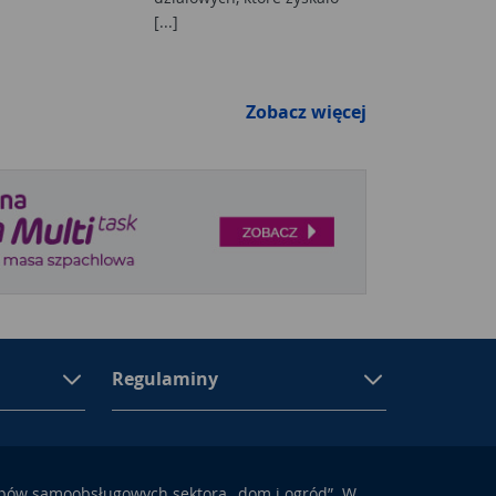
[...]
Zobacz więcej
Regulaminy
epów samoobsługowych sektora „dom i ogród”. W