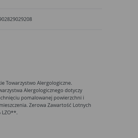
902829029208
% LZO**.