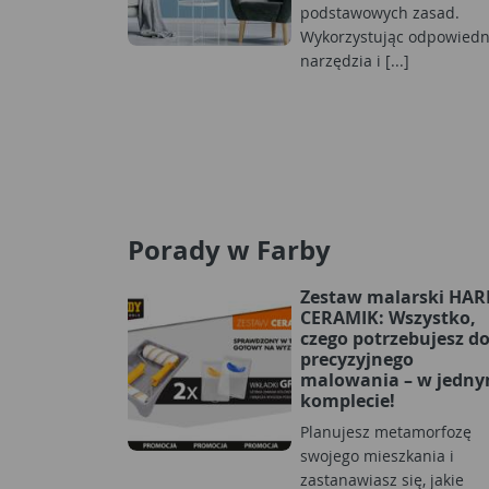
podstawowych zasad.
Wykorzystując odpowiedn
narzędzia i [...]
Porady w Farby
Zestaw malarski HA
CERAMIK: Wszystko,
czego potrzebujesz d
precyzyjnego
malowania – w jedn
komplecie!
Planujesz metamorfozę
swojego mieszkania i
zastanawiasz się, jakie