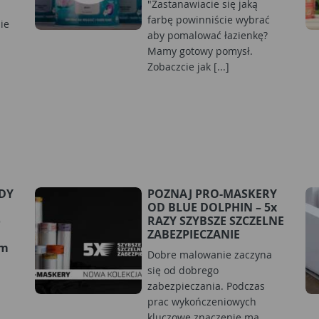
"Zastanawiacie się jaką
farbę powinniście wybrać
ie
aby pomalować łazienkę?
Mamy gotowy pomysł.
Zobaczcie jak [...]
RDY
POZNAJ PRO-MASKERY
OD BLUE DOLPHIN – 5x
o
RAZY SZYBSZE SZCZELNE
ZABEZPIECZANIE
ym
Dobre malowanie zaczyna
się od dobrego
zabezpieczania. Podczas
prac wykończeniowych
kluczowe znaczenie ma