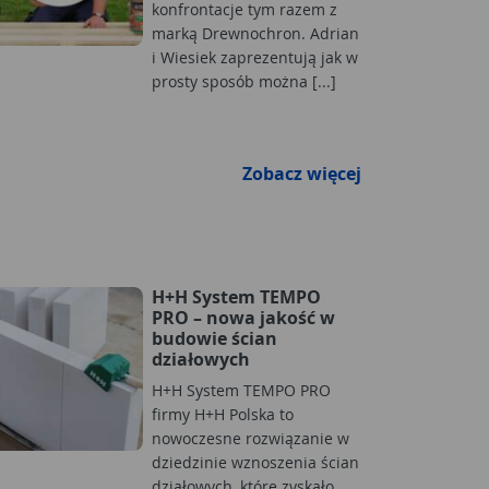
konfrontacje tym razem z
marką Drewnochron. Adrian
i Wiesiek zaprezentują jak w
prosty sposób można [...]
Zobacz więcej
H+H System TEMPO
PRO – nowa jakość w
budowie ścian
działowych
H+H System TEMPO PRO
firmy H+H Polska to
nowoczesne rozwiązanie w
dziedzinie wznoszenia ścian
działowych, które zyskało