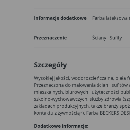
Informacje dodatkowe
Farba lateksowa
Przeznaczenie
Ściany i Sufity
Szczegóły
Wysokiej jakości, wodorozcieńczalna, biała 
rekomendowana przez Polskie Towarzystwo A
Przeznaczona do malowania ścian i sufitów
Rekomendacja Polskiego Towarzystwa Aler
mieszkalnych, biurowych i użyteczności publ
produktu po całkowitym wyschnięciu pom
szkolno-wychowawczych, służby zdrowia (szpit
dokładnym wywietrzeniu pomieszczenia. Z
zakładach produkcyjnych, także branży spożywczej (bez bezpośredniego
kontaktu z żywnością*). Farba BECKERS DESIGNER WHITE jest
Dodatkowe informacje: