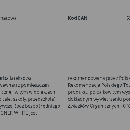
 matowa
Kod EAN
5
farba lateksowa.
lergologiczne.
 wewnątrz pomieszczeń
gologicznego dotyczy
icznej, w tym w obiektach
alowanej powierzchni i
ale, szkoły, przedszkola),
erowa Zawartość Lotnych
Związków Organicznych - 0 