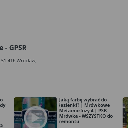
e - GPSR
, 51-416 Wrocław,
wo
Jaką farbę wybrać do
ady
łazienki? | Mrówkowe
Metamorfozy 4 | PSB
Mrówka - WSZYSTKO do
i
remontu
ka