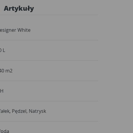
Artykuły
esigner White
0 L
40 m2
 H
ałek, Pędzel, Natrysk
oda