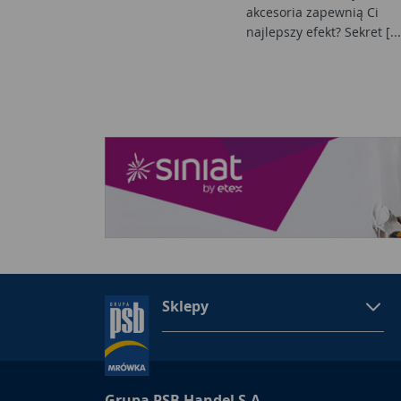
akcesoria zapewnią Ci
najlepszy efekt? Sekret [...
Sklepy
Grupa PSB Handel S.A.