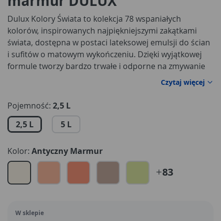
marmur DULUX
Dulux Kolory Świata to kolekcja 78 wspaniałych
kolorów, inspirowanych najpiękniejszymi zakątkami
świata, dostępna w postaci lateksowej emulsji do ścian
i sufitów o matowym wykończeniu. Dzięki wyjątkowej
formule tworzy bardzo trwałe i odporne na zmywanie
powłoki, zachowując idealny wygląd i kolor ścian. Dulux
Czytaj więcej
niezmiennie podpowiada trendy kolorów. W tym roku
to nadal skandynawskie szarości. W palecie znajduje się
Pojemność:
2,5 L
aż 15 odcieni do wyboru: od delikatnych jak Okruch
2,5 L
5 L
Lodu lub Polarna Mgiełka do zdecydowanych Grafitowy
Zmierzch lub prawie czarna Nocna Wyprawa.
Kolor:
Antyczny Marmur
83
W sklepie