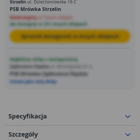
Strzelin
ul. Dzierżoniowska 16 C
PSB Mrówka Strzelin
Niedostępny
w Twoim sklepie
ale dostępny w 251 innych sklepach
Sprawdź dostępność w innych sklepach
Najbliższy sklep z dostępnością
Ząbkowice Śląskie
ul. Wrocławska 31 A
PSB Mrówka Ząbkowice Śląskie
Ustaw jako mój sklep
Specyfikacja
Szczegóły