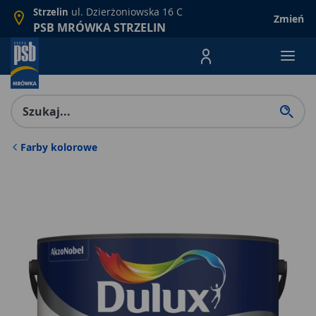
ul. Dzierżoniowska 16 C
Strzelin
Zmień
PSB MRÓWKA STRZELIN
Menu Produktów, nawigacja: E
Farby kolorowe