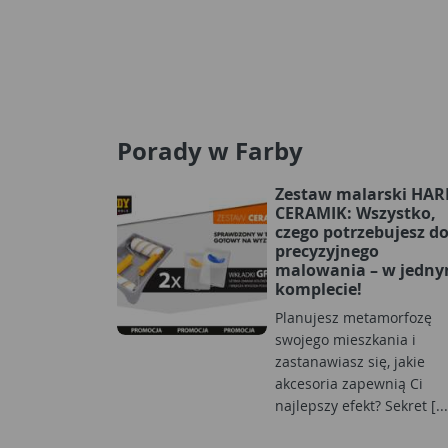
Porady w Farby
Zestaw malarski HA
CERAMIK: Wszystko,
czego potrzebujesz d
precyzyjnego
malowania – w jedn
komplecie!
Planujesz metamorfozę
swojego mieszkania i
zastanawiasz się, jakie
akcesoria zapewnią Ci
najlepszy efekt? Sekret [...