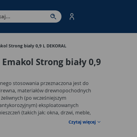
nter - przejdź do strony produktów. Spacja – otwórz/zamkni
kol Strong biały 0,9 L DEKORAL
 Emakol Strong biały 0,9
lnego stosowania przeznaczona jest do
drewna, materiałów drewnopochodnych
 żeliwnych (po wcześniejszym
antykorozyjnym) eksploatowanych
eszczeń (takich jak: okna, drzwi, meble,
 Polecana jest do stosowania w budynkach
Czytaj więcej
ści publicznej, w tym obiektach służby
awczych oraz branży spożywczej (bez