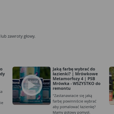
lub zawroty głowy.
wo
Jaką farbę wybrać do
ady
łazienki? | Mrówkowe
Metamorfozy 4 | PSB
Mrówka - WSZYSTKO do
i
remontu
ka
"Zastanawiacie się jaką
farbę powinniście wybrać
ie
aby pomalować łazienkę?
Mamy gotowy pomysł.