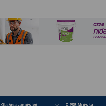
Obsługa zamówień
O PSB Mrówka