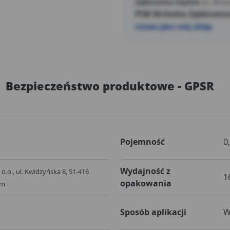
Ząbkowice Śląskie
ul. Wroc
PSB Mrówka Ząbkowice
Ustaw jako mój sklep
Bezpieczeństwo produktowe - GPSR
Pojemność
0
Wydajność z
o.o., ul. Kwidzyńska 8, 51-416
1
opakowania
om
Sposób aplikacji
W