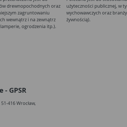
ałów drewnopochodnych oraz
 służby zdrowia, oświatowo-
niejszym zagruntowaniu
ezpośredniego kontaktu z
h wewnątrz i na zewnątrz
żywnością).
lamperie, ogrodzenia itp.).
e - GPSR
, 51-416 Wrocław,