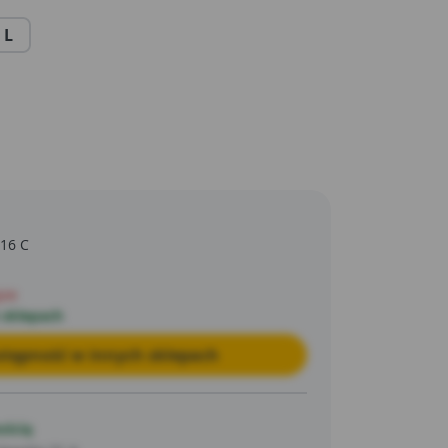
żywnością).
 L
 16 C
pie
 sklepach
tępność w innych sklepach
ością