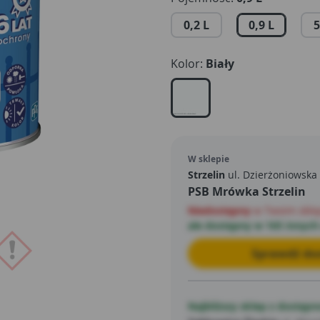
bezpośredniego kontaktu z 
0,2 L
0,9 L
5
Kolor:
Biały
W sklepie
Strzelin
ul. Dzierżoniowska
PSB Mrówka Strzelin
Niedostępny
w Twoim skle
ale dostępny w 165 innych
Sprawdź dos
Najbliższy sklep z dostępn