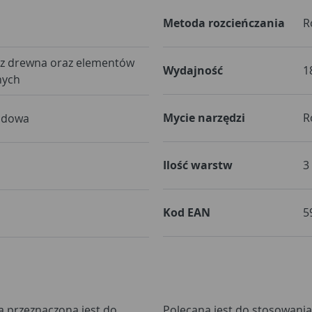
Metoda rozcieńczania
R
z drewna oraz elementów
Wydajność
1
nych
Mycie narzędzi
R
kidowa
Ilość warstw
3
Kod EAN
5
a przeznaczona jest do
ch mieszkalnych oraz