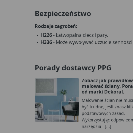
Bezpieczeństwo
Rodzaje zagrożeń:
H226
- Łatwopalna ciecz i pary.
H336
- Może wywoływać uczucie senności 
Porady dostawcy PPG
Zobacz jak prawidło
malować ściany. Por
od marki Dekoral.
Malowanie ścian nie mus
być trudne, jeśli znasz kil
podstawowych zasad.
Wykorzystując odpowiedn
narzędzia i [...]