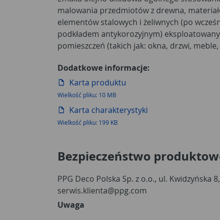
malowania przedmiotów z drewna, materi
użyteczności publicznej, w tym obiektach
elementów stalowych i żeliwnych (po wcześ
wychowawczych oraz branży spożywczej (bez b
podkładem antykorozyjnym) eksploatowanyc
pomieszczeń (takich jak: okna, drzwi, meble, 
Dodatkowe informacje:
Karta produktu
Wielkość pliku: 10 MB
Karta charakterystyki
Wielkość pliku: 199 KB
Bezpieczeństwo produktow
PPG Deco Polska Sp. z o.o., ul. Kwidzyńska 8
serwis.klienta@ppg.com
Uwaga