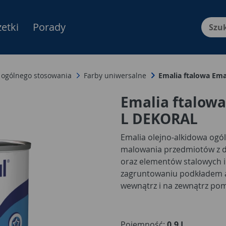
etki
Porady
Menu Produktów, nawigacja: E
 ogólnego stosowania
Farby uniwersalne
Emalia ftalowa Ema
Emalia ftalowa
L DEKORAL
Emalia olejno-alkidowa ogó
malowania przedmiotów z 
oraz elementów stalowych i
zagruntowaniu podkładem 
wewnątrz i na zewnątrz pomi
lamperie, ogrodzenia itp.).
mieszkalnych oraz użyteczno
zdrowia, oświatowo-wychow
Pojemność:
0,9 L