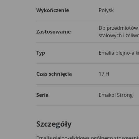
Wykończenie
Połysk
Do przedmiotów 
Zastosowanie
stalowych i żeliw
Typ
Emalia olejno-al
Czas schnięcia
17 H
Seria
Emakol Strong
Szczegóły
Emalia olejno-alkidowa ogólnego stosowani
Polecana jest do stosowania w budynka