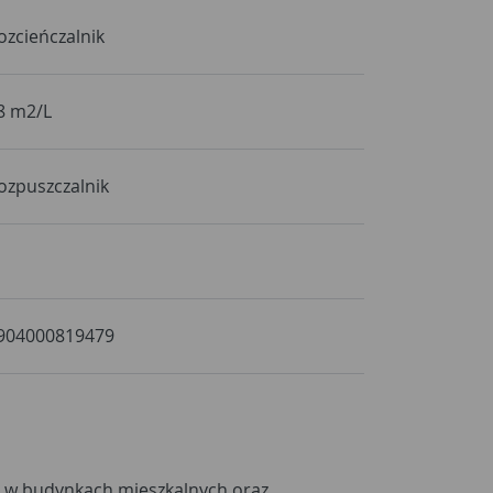
ozcieńczalnik
8 m2/L
ozpuszczalnik
904000819479