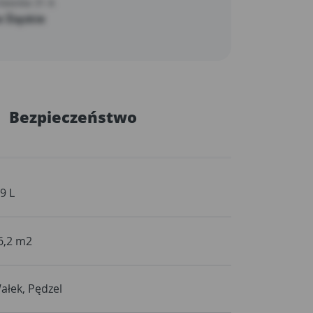
ławska 31 A
 Śląskie
Bezpieczeństwo
,9 L
6,2 m2
ałek, Pędzel