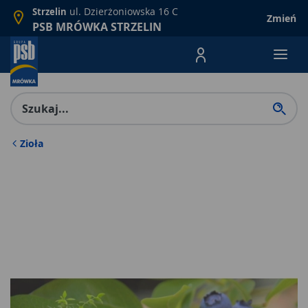
ul. Dzierżoniowska 16 C
Strzelin
Zmień
PSB MRÓWKA STRZELIN
Menu Produktów, nawigacja: E
Zioła