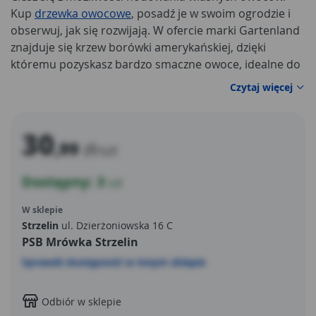
Kup
drzewka owocowe
, posadź je w swoim ogrodzie i
obserwuj, jak się rozwijają. W ofercie marki Gartenland
znajduje się krzew borówki amerykańskiej, dzięki
któremu pozyskasz bardzo smaczne owoce, idealne do
deserów, ryżu oraz wielu dań na słodko. Drzewko należy
Czytaj więcej
ustawić na stanowisku słonecznym, aby cieszyć się z
jego prawidłowego rozwoju.
30
,99
zł
/szt
Dostępny: 3
szt
W sklepie
Strzelin
ul. Dzierżoniowska 16 C
PSB Mrówka Strzelin
Sprawdź dostępność w innym sklepie
Odbiór w sklepie