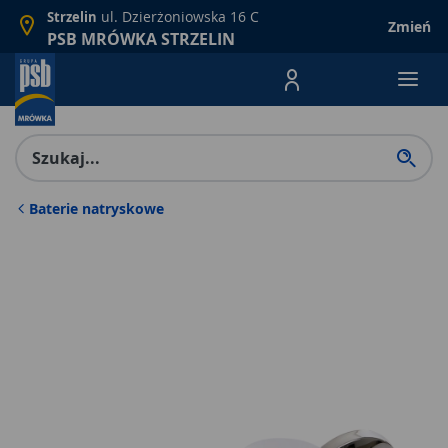
ul. Dzierżoniowska 16 C
Strzelin
Zmień
PSB MRÓWKA STRZELIN
Menu Produktów, nawigacja: E
Baterie natryskowe