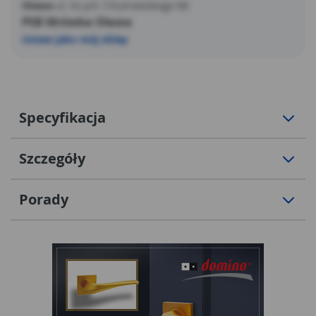
Oława
ul. Ks.prł. F.Kutrowskiego 68
PSB Mrówka Oława
Ustaw jako mój sklep
Specyfikacja
Szczegóły
Porady