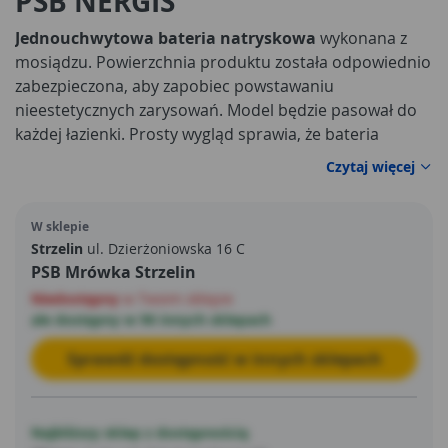
PSB NERGIS
Jednouchwytowa bateria natryskowa
wykonana z
mosiądzu. Powierzchnia produktu została odpowiednio
zabezpieczona, aby zapobiec powstawaniu
nieestetycznych zarysowań. Model będzie pasował do
każdej łazienki. Prosty wygląd sprawia, że bateria
uznawana jest za uniwersalną.
Czytaj więcej
W sklepie
Strzelin
ul. Dzierżoniowska 16 C
PSB Mrówka Strzelin
Niedostępny
w Twoim sklepie
ale dostępny w 90 innych sklepach
Sprawdź dostępność w innych sklepach
Najbliższy sklep z dostępnością