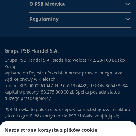
O PSB Mrówka
Regulaminy
Grupa PSB Handel S.A.
Grupa PSB Handel S.A., siedziba: Wełecz 142, 28-100 Busko-
Zdrój
wpisana do Rejestru Przedsiębiorców prowadzonego przez
Sąd Rejonowy w Kielcach
pod nr KRS 0000661047, NIP 6551974439, REGON 366438684,
kapitał wpłacony: 53.275.000,00 zł. Spółka posiada status
dużego przedsiębiorcy.
PSB Mrówka to polska sieć sklepów samoobsługowych sektora
„dom i ogród”. W asortymencie PSB Mrówka znajdują się
materiały budowlane, artykuły wykończeniowe i dekoracyjne,
wyposażenie łazienek i kuchni, elektronarzędzia, a także
Nasza strona korzysta z plików cookie
artykuły związane z ogrodem i otoczeniem domu.