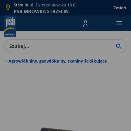
ul. Dzierżoniowska 16 C
Strzelin
Zmień
PSB MRÓWKA STRZELIN
Menu Produktów, nawigacja: E
Agrowłókniny, geowłókniny, tkaniny ściółkujące