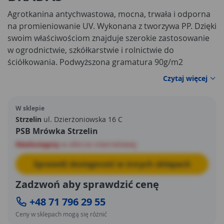
Agrotkanina antychwastowa, mocna, trwała i odporna
na promieniowanie UV. Wykonana z tworzywa PP. Dzięki
swoim właściwościom znajduje szerokie zastosowanie
w ogrodnictwie, szkółkarstwie i rolnictwie do
ściółkowania. Podwyższona gramatura 90g/m2
Czytaj więcej
W sklepie
Strzelin
ul. Dzierżoniowska 16 C
PSB Mrówka Strzelin
Niedostępny
w ofercie internetowej
Sprawdź dostępność w innych sklepach
Zadzwoń aby sprawdzić cenę
+48 71 796 29 55
Ceny w sklepach mogą się różnić