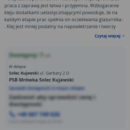
praca z zaprawą jest łatwa i przyjemna. Wzbogacenie
kleju dodatkami uelastyczniającymi powoduje, że na
każdym etapie prac spełnia on oczekiwania glazurnika.
-
. Klej jest mniej podatny na napowietrzanie i tworzy
mieszaninę homogeniczną – jednorodną pod względem
Czytaj więcej
rozprowadzenia składników w całości przygotowanej
masy. Właściwość ta, wsparta idealnym doborem stosu
kruszywowego, zapewnia warstwie kleju najwyższą
Dostępny: 7
szt
wytrzymałość.
-
. Klej ma optymalnie dobraną lepkość,
W sklepie
gwarantującą przenoszenie go bez strat z pojemnika na
Solec Kujawski
ul. Garbary 2 D
pacę i z pacy na podłoże.
-
. Klej doskonale rozprowadza
PSB Mrówka Solec Kujawski
się po powierzchni - siły adhezji zaprawy są na tyle
Sprawdź dostępność w innym sklepie
duże, iż uniemożliwiają „zawijanie się” kleju na pacę
(przy prawidłowo zagruntowanym podłożu).
-
. Idealnie
Zadzwoń aby sprawdzić cenę i
dobrana lepkość pozwala łatwiej operować przyklejaną
dostępność
płytką.
+48 667 749 026
Ceny w sklepach mogą się różnić