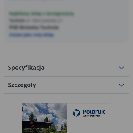
Najbliższy sklep z dostępnością
Tuchola
ul. Warszawska 21
PSB Mrówka Tuchola
Ustaw jako mój sklep
Specyfikacja
Szczegóły