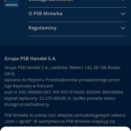
O PSB Mrówka
Regulaminy
Grupa PSB Handel S.A.
Grupa PSB Handel S.A., siedziba: Wełecz 142, 28-100 Busko-
Zdrój
wpisana do Rejestru Przedsiębiorców prowadzonego przez
Sąd Rejonowy w Kielcach
pod nr KRS 0000661047, NIP 6551974439, REGON 366438684,
kapitał wpłacony: 53.275.000,00 zł. Spółka posiada status
dużego przedsiębiorcy.
PSB Mrówka to polska sieć sklepów samoobsługowych sektora
„dom i ogród”. W asortymencie PSB Mrówka znajdują się
materiały budowlane, artykuły wykończeniowe i dekoracyjne,