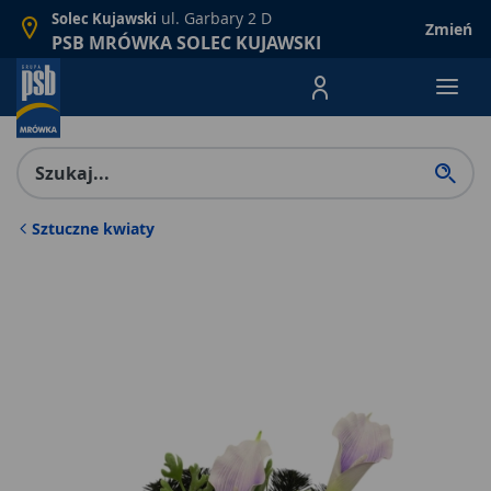
ul. Garbary 2 D
Solec Kujawski
Zmień
PSB MRÓWKA SOLEC KUJAWSKI
Menu Produktów, nawigacja: E
Sztuczne kwiaty