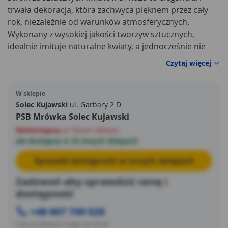
trwała dekoracja, która zachwyca pięknem przez cały
rok, niezależnie od warunków atmosferycznych.
Wykonany z wysokiej jakości tworzyw sztucznych,
idealnie imituje naturalne kwiaty, a jednocześnie nie
wymaga podlewania ani pielęgnacji. Dzięki temu staje
Czytaj więcej
się doskonałym rozwiązaniem dla tych, którzy chcą
udekorować ogród, taras, balkon czy miejsce pamięci
W sklepie
bliskiej osoby bez konieczności stałej troski o rośliny.
Solec Kujawski
ul. Garbary 2 D
PSB Mrówka Solec Kujawski
Niedostępny
w Twoim sklepie
ale dostępny w 33 innych sklepach
Sprawdź dostępność w innych sklepach
Zadzwoń aby sprawdzić cenę i
dostępność
+48 667 749 026
Ceny w sklepach mogą się różnić