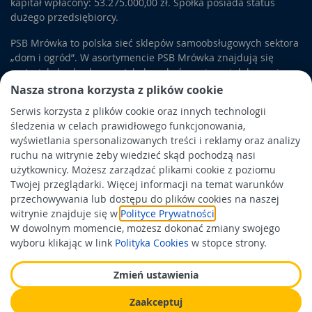
kapitał wpłacony: 53.275.000,00 zł. Spółka posiada status
dużego przedsiębiorcy.
PSB Mrówka to polska sieć sklepów samoobsługowych sektora
„dom i ogród”. W asortymencie PSB Mrówka znajdują się
materiały budowlane, artykuły wykończeniowe i dekoracyjne,
wyposażenie łazienek i kuchni, elektronarzędzia, a także
Nasza strona korzysta z plików cookie
artykuły związane z ogrodem i otoczeniem domu.
Serwis korzysta z plików cookie oraz innych technologii
śledzenia w celach prawidłowego funkcjonowania,
Obowiązek informacyjny
wyświetlania spersonalizowanych treści i reklamy oraz analizy
Polityka prywatności
ruchu na witrynie żeby wiedzieć skąd pochodzą nasi
użytkownicy. Możesz zarządzać plikami cookie z poziomu
Polityka Cookies
Twojej przeglądarki. Więcej informacji na temat warunków
Odbiór zużytego sprzętu
przechowywania lub dostępu do plików cookies na naszej
witrynie znajduje się w
Polityce Prywatności
.
W dowolnym momencie, możesz dokonać zmiany swojego
Wspierają nas:
wyboru klikając w link
Polityka Cookies
w stopce strony.
Zmień ustawienia
Zaakceptuj