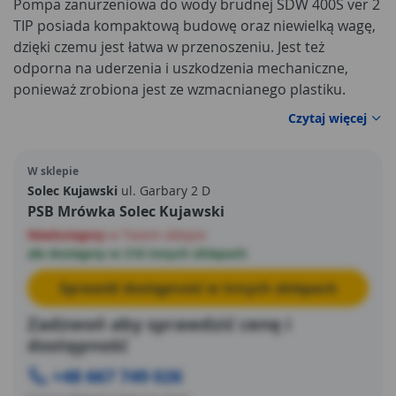
Pompa zanurzeniowa do wody brudnej SDW 400S ver 2
TIP posiada kompaktową budowę oraz niewielką wagę,
dzięki czemu jest łatwa w przenoszeniu. Jest też
odporna na uderzenia i uszkodzenia mechaniczne,
ponieważ zrobiona jest ze wzmacnianego plastiku.
Czytaj więcej
W sklepie
Solec Kujawski
ul. Garbary 2 D
PSB Mrówka Solec Kujawski
Niedostępny
w Twoim sklepie
ale dostępny w 216 innych sklepach
Sprawdź dostępność w innych sklepach
Zadzwoń aby sprawdzić cenę i
dostępność
+48 667 749 026