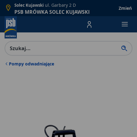
ul. Garbary 2 D
Solec Kujawski
Zmień
PSB MRÓWKA SOLEC KUJAWSKI
Menu Produktów, nawigacja: E
Pompy odwadniające