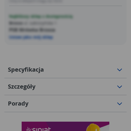
Ceny w sklepach mogą się różnić
Najbliższy sklep z dostępnością
Brzoza
ul. Łabiszyńska 1
PSB Mrówka Brzoza
Ustaw jako mój sklep
Specyfikacja
Szczegóły
Porady