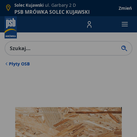
ul. Garbary 2 D
Solec Kujawski
Zmień
PSB MRÓWKA SOLEC KUJAWSKI
Menu Produktów, nawigacja: E
Płyty OSB