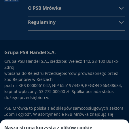
O PSB Mrówka
Regulaminy
Grupa PSB Handel S.A.
Grupa PSB Handel S.A., siedziba: Wełecz 142, 28-100 Busko-
Zdrój
wpisana do Rejestru Przedsiębiorców prowadzonego przez
Sąd Rejonowy w Kielcach
pod nr KRS 0000661047, NIP 6551974439, REGON 366438684,
kapitał wpłacony: 53.275.000,00 zł. Spółka posiada status
dużego przedsiębiorcy.
PSB Mrówka to polska sieć sklepów samoobsługowych sektora
„dom i ogród”. W asortymencie PSB Mrówka znajdują się
materiały budowlane, artykuły wykończeniowe i dekoracyjne,
wyposażenie łazienek i kuchni, elektronarzędzia, a także
Nasza strona korzysta z plików cookie