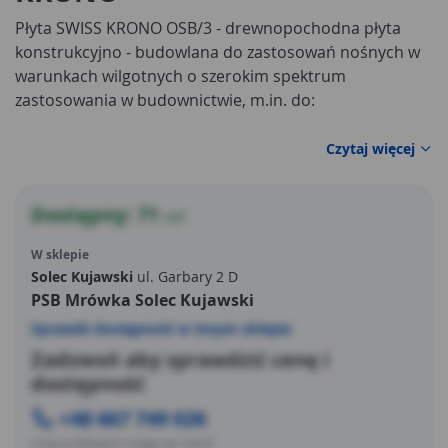
Płyta SWISS KRONO OSB/3 - drewnopochodna płyta
konstrukcyjno - budowlana do zastosowań nośnych w
warunkach wilgotnych o szerokim spektrum
zastosowania w budownictwie, m.in. do:
Czytaj więcej
Dostępny: 71
szt
W sklepie
Solec Kujawski
ul. Garbary 2 D
PSB Mrówka Solec Kujawski
Sprawdź dostępność w innym sklepie
Zadzwoń aby sprawdzić cenę i
dostępność
+48 667 749 026
Ceny w sklepach mogą się różnić