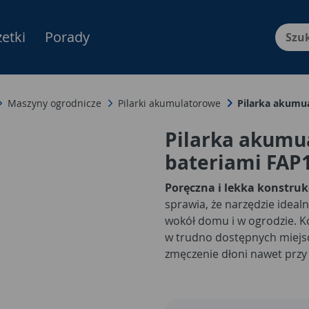
etki
Porady
Menu Produktów, nawigacja: E
Maszyny ogrodnicze
Pilarki akumulatorowe
Pilarka akumu
Pilarka akumua
bateriami FAP
Poręczna i lekka konstruk
sprawia, że narzędzie idealn
wokół domu i w ogrodzie.
w trudno dostępnych miejs
zmęczenie dłoni nawet przy
wyważenie zestawu pomagaj
cięcia, co docenią zarówno 
doświadczeni użytkownicy.