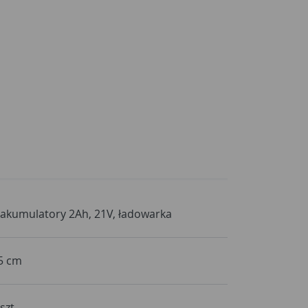
 akumulatory 2Ah, 21V, ładowarka
5 cm
szt.