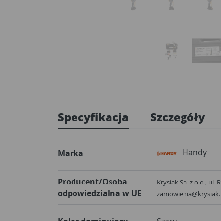
Specyfikacja
Szczegóły
Handy
Marka
Producent/Osoba
Krysiak Sp. z o.o., ul
odpowiedzialna w UE
zamowienia@krysiak.
Kolor dominujący
Szary