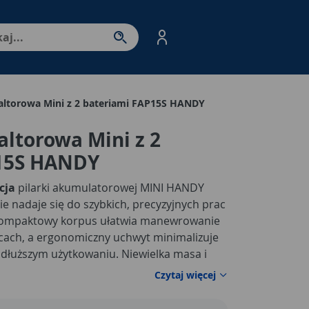
nter - przejdź do strony produktów. Spacja – otwórz/zamkni
altorowa Mini z 2 bateriami FAP15S HANDY
ltorowa Mini z 2
15S HANDY
cja
pilarki akumulatorowej MINI HANDY
ie nadaje się do szybkich, precyzyjnych prac
 Kompaktowy korpus ułatwia manewrowanie
cach, a ergonomiczny uchwyt minimalizuje
 dłuższym użytkowaniu. Niewielka masa i
ą zachować pewny chwyt oraz kontrolę
Czytaj więcej
początkujący majsterkowicze, jak i bardziej