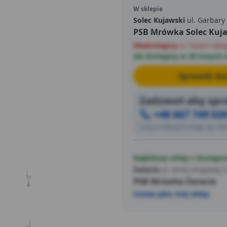
W sklepie
Solec Kujawski
ul. Garbary
PSB Mrówka Solec Kuj
Niedostępny
w Twoim skle
ale dostępny w 30 innych 
Sprawdź dos
Zadzwoń aby spra
+48 667 749 02
Ceny w sklepach mogą się różn
Najbliższy sklep z dostępn
Świecie
ul. Armii Krajowej 
PSB Mrówka Świecie
Ustaw jako mój sklep