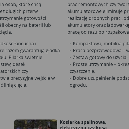
la osób, które chcą
prac remontowych czy tworze
z długich przerw.
akumulatorowe eliminuje pr
utrzymanie gotowości
realizację drobnych prac „od 
li obecny na baterii lub
akumulatory oraz ładowarkę 
ięcia.
pracę od razu po rozpakowa
dkość łańcucha i
Kompaktowa, mobilna pilark
re razem gwarantują gładką
Praca bezprzewodowa – wy
łu. Pilarka świetnie
Zestaw gotowy do użycia: 
listew, desek
Proste utrzymanie – okres
torskich czy
czyszczenie.
twia precyzyjne wejście w
Dobre uzupełnienie pods
linię cięcia.
ogrodu.
Kosiarka spalinowa,
elektryczna czy kosa