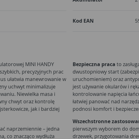
Kod EAN
5
ulatorowej MINI HANDY
Bezpieczna praca
to zasługa
 szybkich, precyzyjnych prac
dwustopniowy start (zabezp
pus ułatwia manewrowanie w
uruchomieniem) oraz antypo
zny uchwyt minimalizuje
jest używanie okularów i rę
waniu. Niewielka masa i
kontrolowanie napięcia ła
ny chwyt oraz kontrolę
łatwiej panować nad narzędz
terkowicze, jak i bardziej
podnosi komfort i bezpiecz
Wszechstronne zastosowa
ać naprzemiennie – jedna
pierwszym wyborem do domo
na, co znacząco wydłuża
drzewek, przygotowania dre