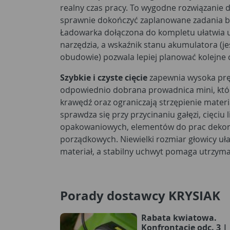
realny czas pracy. To wygodne rozwiązanie d
sprawnie dokończyć zaplanowane zadania be
Ładowarka dołączona do kompletu ułatwia 
narzędzia, a wskaźnik stanu akumulatora (jeś
obudowie) pozwala lepiej planować kolejne c
Szybkie i czyste cięcie
zapewnia wysoka prę
odpowiednio dobrana prowadnica mini, któ
krawędź oraz ograniczają strzępienie materia
sprawdza się przy przycinaniu gałęzi, cięciu 
opakowaniowych, elementów do prac dekora
porządkowych. Niewielki rozmiar głowicy uła
materiał, a stabilny uchwyt pomaga utrzymać 
Porady dostawcy KRYSIAK
Rabata kwiatowa.
Konfrontacje odc. 3 |