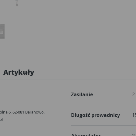
Artykuły
Zasilanie
2
. Rolna 6, 62-081 Baranowo,
Długość prowadnicy
1
pl
Akumulator
2 