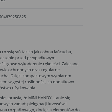
904679250825
 rozwiązań takich jak osłona łańcucha,
ieczenie przed przypadkowym
ślizgowe wykończenie rękojeści. Zalecane
kawic ochronnych oraz regularne
ńcucha. Dzięki kompaktowym wymiarom
iem w gęstej roślinności, co dodatkowo
eństwo użytkowania.
nie
sprawia, że MINI HANDY stanie się
wych zadań: pielęgnacji krzewów i
wna rozpałkowego, docięcia elementów do