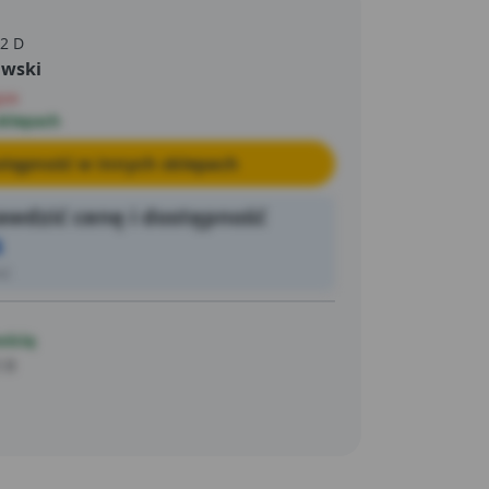
 2 D
awski
pie
sklepach
tępność w innych sklepach
wdzić cenę i dostępność
6
ić
ością
5 B