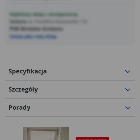
Najbliższy sklep z dostępnością
Gniezno
ul. Franklina Roosevelta 118
PSB Mrówka Gniezno
Ustaw jako mój sklep
Specyfikacja
Szczegóły
Porady