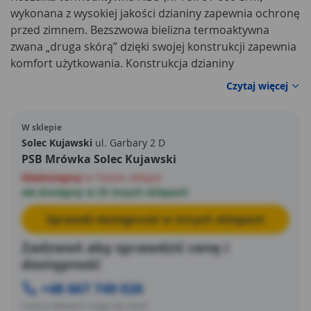
wykonana z wysokiej jakości dzianiny zapewnia ochronę
przed zimnem. Bezszwowa bielizna termoaktywna
zwana „druga skórą” dzięki swojej konstrukcji zapewnia
komfort użytkowania. Konstrukcja dzianiny
odprowadza wilgoć, która powstaje na skórze. Strefy o
Czytaj więcej
specjalnej konstrukcji dzianiny umieszczone są w
anatomicznych miejscach najbardziej narażonych
W sklepie
na pocenie. Marka NEO spełnia oczekiwania
Solec Kujawski
ul. Garbary 2 D
profesjonalistów.
PSB Mrówka Solec Kujawski
Niedostępny
w Twoim sklepie
ale dostępny w 25 innych sklepach
Sprawdź dostępność w innych sklepach
Zadzwoń aby sprawdzić cenę i
dostępność
+48 667 749 026
Ceny w sklepach mogą się różnić