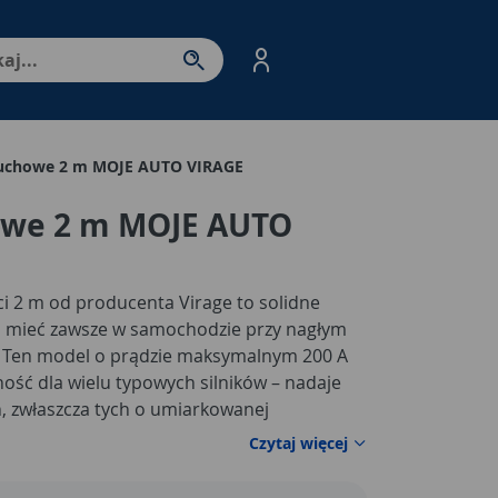
nter - przejdź do strony produktów. Spacja – otwórz/zamkni
ruchowe 2 m MOJE AUTO VIRAGE
owe 2 m MOJE AUTO
i 2 m od producenta Virage to solidne
ś mieć zawsze w samochodzie przy nagłym
 Ten model o prądzie maksymalnym 200 A
ość dla wielu typowych silników – nadaje
, zwłaszcza tych o umiarkowanej
twością uruchomisz silnik przy pomocy
Czytaj więcej
wój akumulator zawiedzie. Ich konstrukcja
pieczeństwo w trudnych warunkach