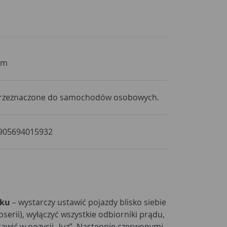
 m
rzeznaczone do samochodów osobowych.
905694015932
oku
– wystarczy ustawić pojazdy blisko siebie
oserii), wyłączyć wszystkie odbiorniki prądu,
tawić w pozycji „luz”. Następnie czerwonymi