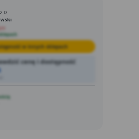
 2 D
awski
pie
sklepach
tępność w innych sklepach
wdzić cenę i dostępność
6
ić
ością