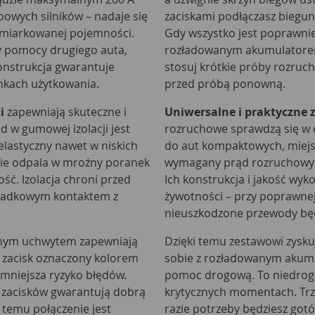
powych silników – nadaje się
zaciskami podłączasz bieguny
umiarkowanej pojemności.
Gdy wszystko jest poprawni
zy pomocy drugiego auta,
rozładowanym akumulatorem.
onstrukcja gwarantuje
stosuj krótkie próby rozruc
nkach użytkowania.
przed próbą ponowną.
i
zapewniają skuteczne i
Uniwersalne i praktyczne
 w gumowej izolacji jest
rozruchowe sprawdzą się w c
lastyczny nawet w niskich
do aut kompaktowych, miejsk
nie odpala w mroźny poranek
wymagany prąd rozruchowy n
ść. Izolacja chroni przed
Ich konstrukcja i jakość wyko
zypadkowym kontaktem z
żywotności – przy poprawnej
nieuszkodzone przewody będą
ym uchwytem zapewniają
Dzięki temu zestawowi zysku
n zacisk oznaczony kolorem
sobie z rozładowanym akumu
zmniejsza ryzyko błędów.
pomoc drogową. To niedroga
i zacisków gwarantują dobrą
krytycznych momentach. Trzy
 temu połączenie jest
razie potrzeby będziesz gotó