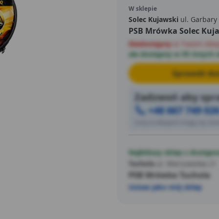
użytkowania.
W sklepie
Solec Kujawski
ul. Garbary
PSB Mrówka Solec Kuj
Niedostępny
w Twoim skle
ale dostępny w 95 innych 
Sprawdź dos
Zadzwoń aby spra
+48 667 749 02
Ceny w sklepach mogą się różn
Najbliższy sklep z dostępn
Tuchola
ul. Warszawska 21
PSB Mrówka Tuchola
Ustaw jako mój sklep