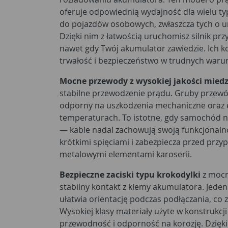
oferuje odpowiednią wydajność dla wielu ty
do pojazdów osobowych, zwłaszcza tych o 
Dzięki nim z łatwością uruchomisz silnik pr
nawet gdy Twój akumulator zawiedzie. Ich k
trwałość i bezpieczeństwo w trudnych waru
Mocne przewody z wysokiej jakości miedz
stabilne przewodzenie prądu. Gruby przewód
odporny na uszkodzenia mechaniczne oraz e
temperaturach. To istotne, gdy samochód 
— kable nadal zachowują swoją funkcjonalno
krótkimi spięciami i zabezpiecza przed pr
metalowymi elementami karoserii.
Bezpieczne zaciski typu krokodylki
z mocn
stabilny kontakt z klemy akumulatora. Jede
ułatwia orientację podczas podłączania, co 
Wysokiej klasy materiały użyte w konstrukcj
przewodność i odporność na korozję. Dzięki