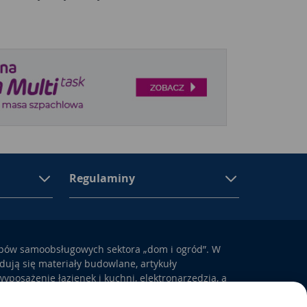
Regulaminy
epów samoobsługowych sektora „dom i ogród”. W
ują się materiały budowlane, artykuły
yposażenie łazienek i kuchni, elektronarzędzia, a
odem i otoczeniem domu.