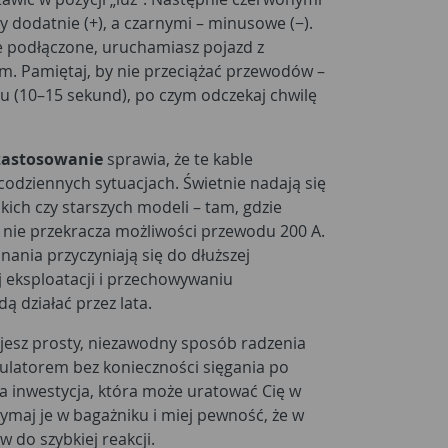
 dodatnie (+), a czarnymi – minusowe (−).
e podłączone, uruchamiasz pojazd z
 Pamiętaj, by nie przeciążać przewodów –
hu (10–15 sekund), po czym odczekaj chwilę
 zastosowanie
sprawia, że te kable
odziennych sytuacjach. Świetnie nadają się
ich czy starszych modeli – tam, gdzie
ie przekracza możliwości przewodu 200 A.
nania przyczyniają się do dłuższej
 eksploatacji i przechowywaniu
 działać przez lata.
jesz prosty, niezawodny sposób radzenia
latorem bez konieczności sięgania po
 inwestycja, która może uratować Cię w
maj je w bagażniku i miej pewność, że w
w do szybkiej reakcji.