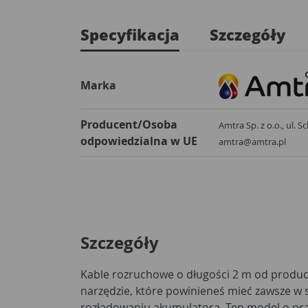
Specyfikacja
Szczegóły
Marka
Producent/Osoba
Amtra Sp. z o.o., ul. 
odpowiedzialna w UE
amtra@amtra.pl
Szczegóły
Kable rozruchowe o długości 2 m od produc
narzędzie, które powinieneś mieć zawsze w
rozładowaniu akumulatora. Ten model o p