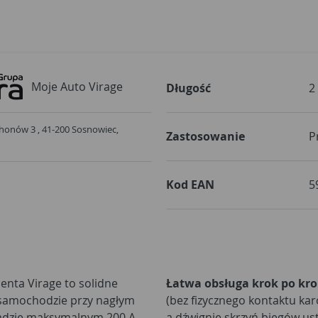
Moje Auto Virage
Długość
2
Schonów 3 , 41-200 Sosnowiec,
Zastosowanie
P
Kod EAN
5
enta Virage to solidne
Łatwa obsługa krok po kr
 samochodzie przy nagłym
(bez fizycznego kontaktu kar
rądzie maksymalnym 200 A
a dźwignie skrzyń biegów us