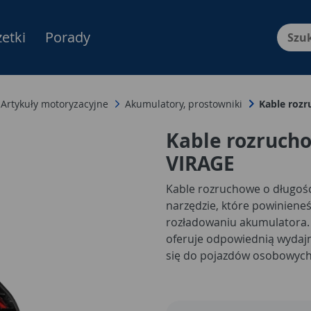
etki
Porady
Menu Produktów, nawigacja: E
Artykuły motoryzacyjne
Akumulatory, prostowniki
Kable roz
Kable rozruch
VIRAGE
Kable rozruchowe o długośc
narzędzie, które powiniene
rozładowaniu akumulatora.
oferuje odpowiednią wydajn
się do pojazdów osobowych
pojemności. Dzięki nim z ła
drugiego auta, nawet gdy T
gwarantuje trwałość i bez