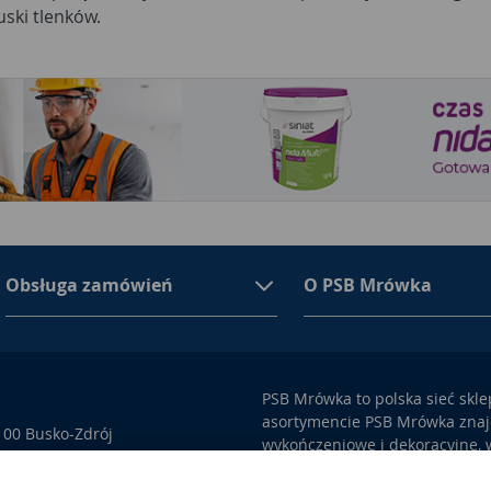
uski tlenków.
Obsługa zamówień
O PSB Mrówka
PSB Mrówka to polska sieć skl
asortymencie PSB Mrówka znajd
100 Busko-Zdrój
wykończeniowe i dekoracyjne, w
ego przez Sąd Rejonowy w
także artykuły związane z ogr