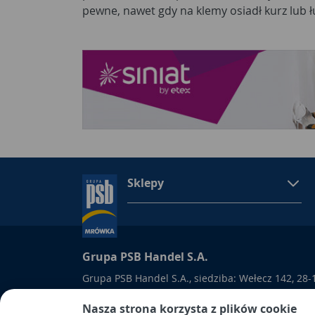
pewne, nawet gdy na klemy osiadł kurz lub ł
Sklepy
Grupa PSB Handel S.A.
Grupa PSB Handel S.A., siedziba: Wełecz 142, 28-
wpisana do Rejestru Przedsiębiorców prowadzon
Nasza strona korzysta z plików cookie
Kielcach