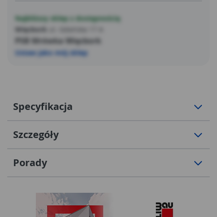
Najbliższy sklep z dostępnością
Więcbork
ul. Gdańska 17 A
PSB Mrówka Więcbork
Ustaw jako mój sklep
Specyfikacja
Szczegóły
Porady