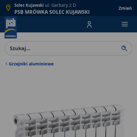
ul. Garbary 2 D
Solec Kujawski
Zmień
PSB MRÓWKA SOLEC KUJAWSKI
Menu Produktów, nawigacja: E
Grzejniki aluminiowe