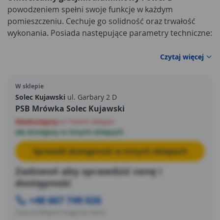
powodzeniem spełni swoje funkcje w każdym
pomieszczeniu. Cechuje go solidność oraz trwałość
wykonania. Posiada następujące parametry techniczne:
Czytaj więcej
W sklepie
Solec Kujawski
ul. Garbary 2 D
PSB Mrówka Solec Kujawski
Niedostępny
w Twoim sklepie
ale dostępny w innych sklepach
Sprawdź dostępność w innych sklepach
Zadzwoń aby sprawdzić cenę i
dostępność
+48 667 749 026
Ceny w sklepach mogą się różnić