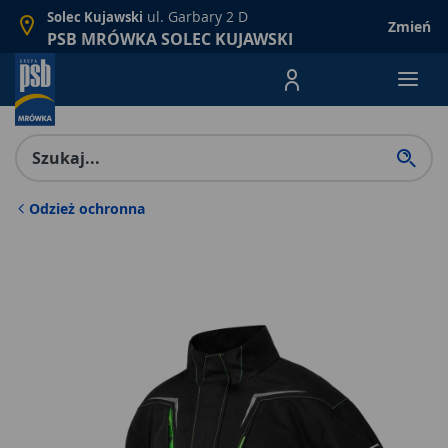
ul. Garbary 2 D
Solec Kujawski
Zmień
PSB MRÓWKA SOLEC KUJAWSKI
Menu Produktów, nawigacja: E
Odzież ochronna