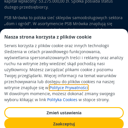
kapitał wpłacony: 53.275.000,00 zł. Spółka posiada status
dużego przedsiębiorcy.
PSB Mrówka to polska sieć sklepów samoobsługowych sektora
„dom i ogród”. W asortymencie PSB Mrówka znajdują się
materiały budowlane, artykuły wykończeniowe i dekoracyjne,
wyposażenie łazienek i kuchni, elektronarzędzia, a także
Nasza strona korzysta z plików cookie
artykuły związane z ogrodem i otoczeniem domu.
Serwis korzysta z plików cookie oraz innych technologii
śledzenia w celach prawidłowego funkcjonowania,
Obowiązek informacyjny
wyświetlania spersonalizowanych treści i reklamy oraz analizy
Polityka prywatności
ruchu na witrynie żeby wiedzieć skąd pochodzą nasi
użytkownicy. Możesz zarządzać plikami cookie z poziomu
Polityka Cookies
Twojej przeglądarki. Więcej informacji na temat warunków
Odbiór zużytego sprzętu
przechowywania lub dostępu do plików cookies na naszej
witrynie znajduje się w
Polityce Prywatności
.
W dowolnym momencie, możesz dokonać zmiany swojego
Wspierają nas:
wyboru klikając w link
Polityka Cookies
w stopce strony.
Zmień ustawienia
Zaakceptuj