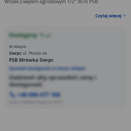
Wózek z wężem ogrodowym 1/2" 30 m PSB
Czytaj więcej
Dostępny: 1
szt
W sklepie
Sierpc
ul. Płocka 44
PSB Mrówka Sierpc
Sprawdź dostępność w innym sklepie
Zadzwoń aby sprawdzić cenę i
dostępność
+48 696 477 100
Ceny w sklepach mogą się różnić