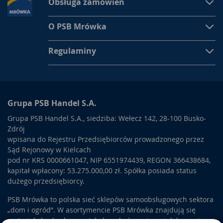
Obsługa zamówień
O PSB Mrówka
Regulaminy
Grupa PSB Handel S.A.
Grupa PSB Handel S.A., siedziba: Wełecz 142, 28-100 Busko-
Zdrój
wpisana do Rejestru Przedsiębiorców prowadzonego przez
Sąd Rejonowy w Kielcach
pod nr KRS 0000661047, NIP 6551974439, REGON 366438684,
kapitał wpłacony: 53.275.000,00 zł. Spółka posiada status
dużego przedsiębiorcy.
PSB Mrówka to polska sieć sklepów samoobsługowych sektora
„dom i ogród”. W asortymencie PSB Mrówka znajdują się
materiały budowlane, artykuły wykończeniowe i dekoracyjne,