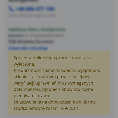
wodą. Dopełnić wodą. Dokładnie zamieszać i przystąpić
+48 696 477 100
do oprysku. Zaleca się stosować preparat w okresie
Ceny w sklepach mogą się różnić
intensywnego wzrostu chwastów, od wiosny do
wczesnej jesieni.
Najbliższy sklep z dostępnością
Żuromin
ul. Przemysłowa 4/8 B
PSB Mrówka Żuromin
Ustaw jako mój sklep
Sprzedaż online tego produktu została
wyłączona.
Produkt może zostać zakupiony wyłącznie w
sklepie stacjonarnym po wcześniejszej
weryfikacji uprawnień oraz wymaganych
dokumentów, zgodnie z obowiązującymi
przepisami prawa.
Nr zezwolenia na dopuszczenie do obrotu
środka ochrony roślin : R-9/2014