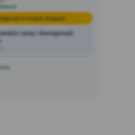
pie
sklepach
tępność w innych sklepach
wdzić cenę i dostępność
0
ić
ością