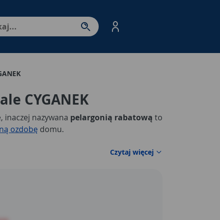
nter - przejdź do strony produktów. Spacja – otwórz/zamkni
YGANEK
nale CYGANEK
e, inaczej nazywana
pelargonią rabatową
to
nną ozdobę
domu.
Czytaj więcej