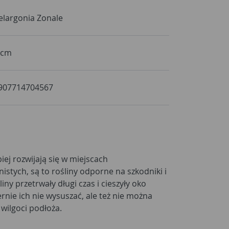
elargonia Zonale
 cm
907714704567
iej rozwijają się w miejscach
istych, są to rośliny odporne na szkodniki i
iny przetrwały długi czas i cieszyły oko
nie ich nie wysuszać, ale też nie można
wilgoci podłoża.