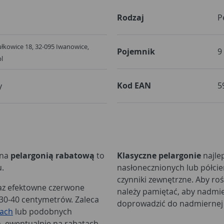
Rodzaj
P
ułkowice 18, 32-095 Iwanowice,
Pojemnik
9
l
Kod EAN
5
y
ana
pelargonią rabatową
to
Klasyczne pelargonie
najlep
.
nasłonecznionych lub półcien
czynniki zewnętrzne. Aby rośl
raz efektowne czerwone
należy pamiętać, aby nadmier
 30-40 centymetrów. Zaleca
doprowadzić do nadmiernej 
kach
lub podobnych
, ewentualnie na rabatach.