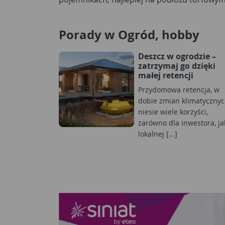
Porady w Ogród, hobby
Deszcz w ogrodzie –
zatrzymaj go dzięki
małej retencji
Przydomowa retencja, w
dobie zmian klimatycznyc
niesie wiele korzyści,
zarówno dla inwestora, jak
lokalnej [...]