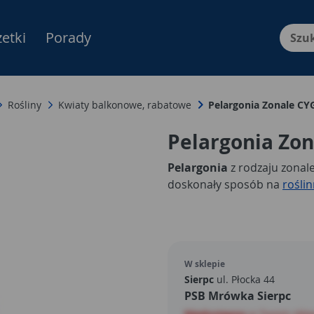
etki
Porady
Menu Produktów, nawigacja: E
Rośliny
Kwiaty balkonowe, rabatowe
Pelargonia Zonale C
Pelargonia Zo
Pelargonia
z rodzaju zonal
doskonały sposób na
rośli
W sklepie
Sierpc
ul. Płocka 44
PSB Mrówka Sierpc