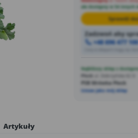
Niedostępny
w Twoim skle
ale dostępny w 54 innych 
Sprawdź dos
Zadzwoń aby spra
+48 696 477 10
Ceny w sklepach mogą się różn
Najbliższy sklep z dostępn
Płock
ul. Dobrzyńska 62 D
PSB Mrówka Płock
Ustaw jako mój sklep
Artykuły