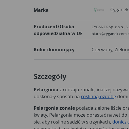
Cyganek
Marka
Producent/Osoba
CYGANEK Sp. z o.o., S
odpowiedzialna w UE
biuro@cyganek.com.p
Kolor dominujący
Czerwony, Zielon
Szczegóły
Pelargonia
z rodzaju zonale, inaczej nazyw
doskonały sposób na
roślinną ozdobę
domu
Pelargonia zonale
posiada zielone liście o
kwiaty. Pelargonia może dorastać nawet do
się, aby roślinę sadzić w skrzynkach,
donicz
pojemnikach, najlepiej na podłożu torfowym