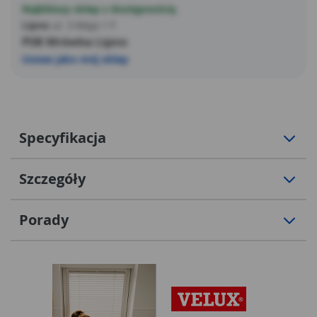
Najbliższy sklep z dostępnością
Lipno
ul. 3 Maja 1 F
PSB Mrówka Lipno
Ustaw jako mój sklep
Specyfikacja
Szczegóły
Porady