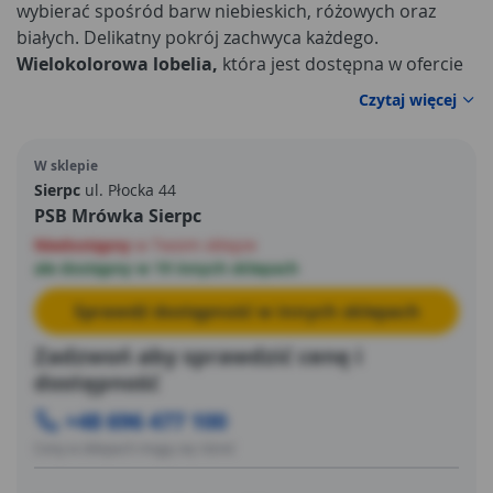
wybierać spośród barw niebieskich, różowych oraz
białych. Delikatny pokrój zachwyca każdego.
Wielokolorowa lobelia,
która jest dostępna w ofercie
marki Cyganek kwitnie od czerwca do później jesieni,
Czytaj więcej
dlatego umożliwia przepiękne ozdobienie tarasu oraz
balkonu. Istotna jest jej właściwa pielęgnacja. Konieczne
W sklepie
jest podlewanie nawozem płynnym. Znaczenie ma także
Sierpc
ul. Płocka 44
stan gleby:
PSB Mrówka Sierpc
Niedostępny
w Twoim sklepie
ale dostępny w 19 innych sklepach
Sprawdź dostępność w innych sklepach
Zadzwoń aby sprawdzić cenę i
dostępność
+48 696 477 100
Ceny w sklepach mogą się różnić