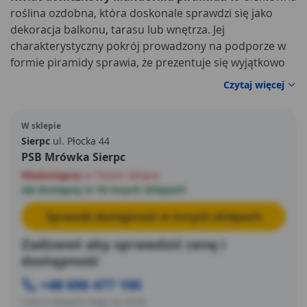
roślina ozdobna, która doskonale sprawdzi się jako
dekoracja balkonu, tarasu lub wnętrza. Jej
charakterystyczny pokrój prowadzony na podporze w
formie piramidy sprawia, że prezentuje się wyjątkowo
elegancko i przyciąga uwagę. To doskonały wybór dla
Czytaj więcej
osób, które chcą wprowadzić do swojej przestrzeni
więcej koloru i naturalnego uroku.
W sklepie
Sierpc
ul. Płocka 44
PSB Mrówka Sierpc
Niedostępny
w Twoim sklepie
ale dostępny w 18 innych sklepach
Sprawdź dostępność w innych sklepach
Zadzwoń aby sprawdzić cenę i
dostępność
+48 696 477 100
Ceny w sklepach mogą się różnić