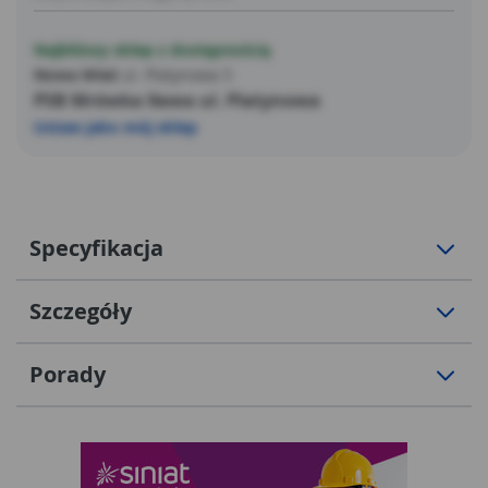
Najbliższy sklep z dostępnością
Nowa Wieś
ul. Platynowa 5
PSB Mrówka Iława ul. Platynowa
Ustaw jako mój sklep
Specyfikacja
Szczegóły
Porady