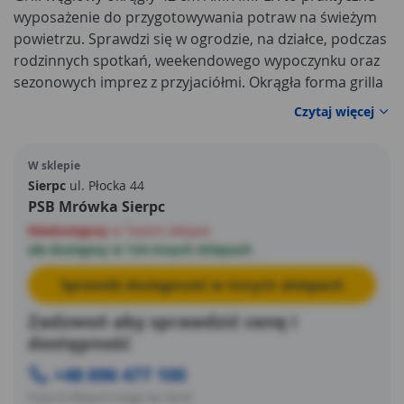
wyposażenie do przygotowywania potraw na świeżym
powietrzu. Sprawdzi się w ogrodzie, na działce, podczas
rodzinnych spotkań, weekendowego wypoczynku oraz
sezonowych imprez z przyjaciółmi. Okrągła forma grilla
ułatwia równomierne rozłożenie żaru, a ruszt o
Czytaj więcej
średnicy 42 cm pozwala przygotować porcje mięsa,
kiełbas, warzyw, pieczywa lub innych grillowanych
W sklepie
przekąsek. To dobry wybór dla osób, które cenią
Sierpc
ul. Płocka 44
tradycyjny smak potraw z grilla węglowego i prostą
PSB Mrówka Sierpc
obsługę urządzenia.
Niedostępny
w Twoim sklepie
ale dostępny w 124 innych sklepach
Sprawdź dostępność w innych sklepach
Zadzwoń aby sprawdzić cenę i
dostępność
+48 696 477 100
Ceny w sklepach mogą się różnić