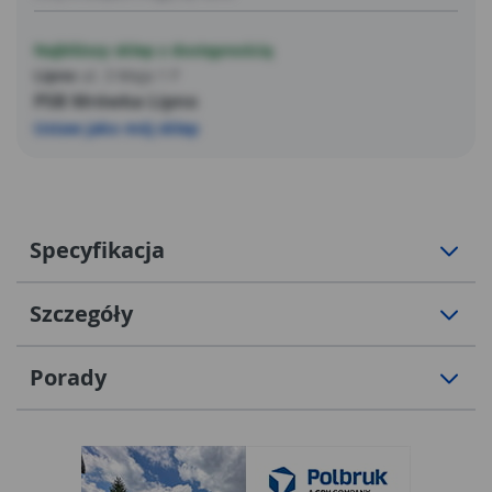
Najbliższy sklep z dostępnością
Lipno
ul. 3 Maja 1 F
PSB Mrówka Lipno
Ustaw jako mój sklep
Specyfikacja
Szczegóły
Porady