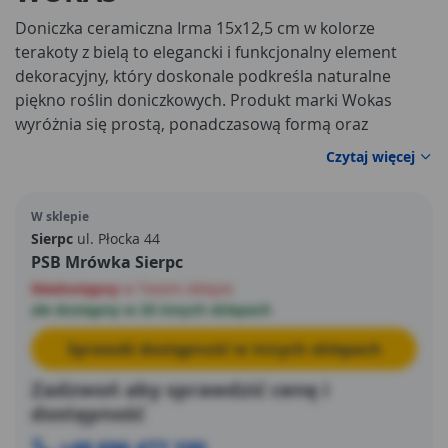
Doniczka ceramiczna Irma 15x12,5 cm w kolorze
terakoty z bielą to elegancki i funkcjonalny element
dekoracyjny, który doskonale podkreśla naturalne
piękno roślin doniczkowych. Produkt marki Wokas
wyróżnia się prostą, ponadczasową formą oraz
starannym wykonaniem z ceramiki, dzięki czemu
Czytaj więcej
świetnie wpisuje się w różnorodne aranżacje wnętrz.
Minimalistyczny design sprawia, że doniczka stanowi
W sklepie
subtelne tło dla roślin, eksponując ich walory wizualne i
Sierpc
ul. Płocka 44
wprowadzając do przestrzeni harmonię oraz estetyczny
PSB Mrówka Sierpc
porządek. Prosty kształt doniczek z serii Irma doskonale
Niedostępny
w Twoim sklepie
wpisuje się w nowoczesne trendy aranżacyjne.
ale dostępny w 20 innych sklepach
Sprawdź dostępność w innych sklepach
Zadzwoń aby sprawdzić cenę i
dostępność