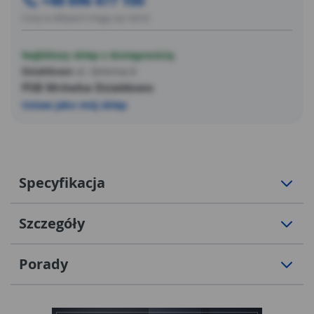
+48 696 477 100
Ceny w sklepach mogą się różnić
Najbliższy sklep z dostępnością
Działdowo
ul. Gminna 6
PSB Mrówka Działdowo
Ustaw jako mój sklep
Specyfikacja
Szczegóły
Porady