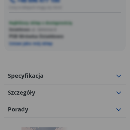
+48 696 477 100
Ceny w sklepach mogą się różnić
Najbliższy sklep z dostępnością
Działdowo
ul. Gminna 6
PSB Mrówka Działdowo
Ustaw jako mój sklep
Specyfikacja
Szczegóły
Porady