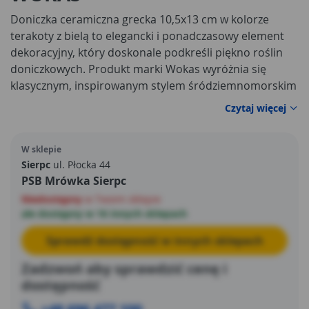
Doniczka ceramiczna grecka 10,5x13 cm w kolorze
terakoty z bielą to elegancki i ponadczasowy element
dekoracyjny, który doskonale podkreśli piękno roślin
doniczkowych. Produkt marki Wokas wyróżnia się
klasycznym, inspirowanym stylem śródziemnomorskim
wzornictwem, dzięki czemu świetnie wpisuje się w
Czytaj więcej
różnorodne aranżacje – od nowoczesnych po
tradycyjne. Starannie wykonana z ceramiki doniczka
W sklepie
łączy estetykę z funkcjonalnością, stanowiąc praktyczne
Sierpc
ul. Płocka 44
rozwiązanie do eksponowania roślin w domu, biurze
PSB Mrówka Sierpc
czy na balkonie. Jej kompaktowe wymiary sprawiają, że
Niedostępny
w Twoim sklepie
doskonale nadaje się do mniejszych kwiatów oraz ziół.
ale dostępny w 16 innych sklepach
Sprawdź dostępność w innych sklepach
Zadzwoń aby sprawdzić cenę i
dostępność