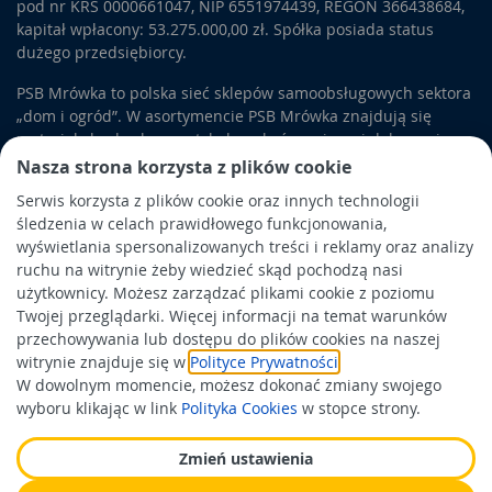
pod nr KRS 0000661047, NIP 6551974439, REGON 366438684,
kapitał wpłacony: 53.275.000,00 zł. Spółka posiada status
dużego przedsiębiorcy.
PSB Mrówka to polska sieć sklepów samoobsługowych sektora
„dom i ogród”. W asortymencie PSB Mrówka znajdują się
materiały budowlane, artykuły wykończeniowe i dekoracyjne,
wyposażenie łazienek i kuchni, elektronarzędzia, a także
Nasza strona korzysta z plików cookie
artykuły związane z ogrodem i otoczeniem domu.
Serwis korzysta z plików cookie oraz innych technologii
śledzenia w celach prawidłowego funkcjonowania,
Obowiązek informacyjny
wyświetlania spersonalizowanych treści i reklamy oraz analizy
Polityka prywatności
ruchu na witrynie żeby wiedzieć skąd pochodzą nasi
użytkownicy. Możesz zarządzać plikami cookie z poziomu
Polityka Cookies
Twojej przeglądarki. Więcej informacji na temat warunków
Odbiór zużytego sprzętu
przechowywania lub dostępu do plików cookies na naszej
witrynie znajduje się w
Polityce Prywatności
.
W dowolnym momencie, możesz dokonać zmiany swojego
Wspierają nas:
wyboru klikając w link
Polityka Cookies
w stopce strony.
Zmień ustawienia