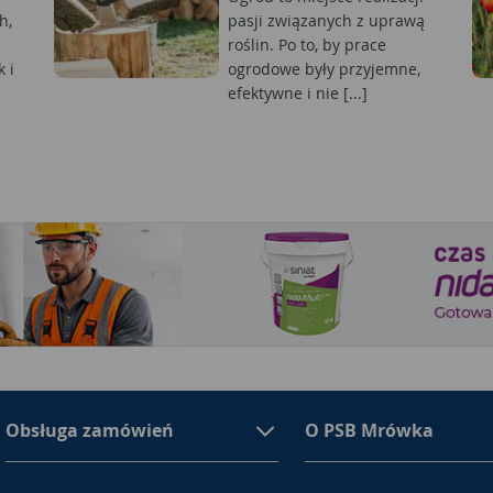
h,
pasji związanych z uprawą
roślin. Po to, by prace
 i
ogrodowe były przyjemne,
efektywne i nie [...]
Obsługa zamówień
O PSB Mrówka