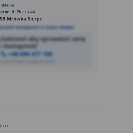
 sklepie
ierpc
ul. Płocka 44
SB Mrówka Sierpc
prawdź dostępność w innym sklepie
Zadzwoń aby sprawdzić cenę
i dostępność
+48 696 477 100
Ceny w sklepach mogą się różnić
4 cm