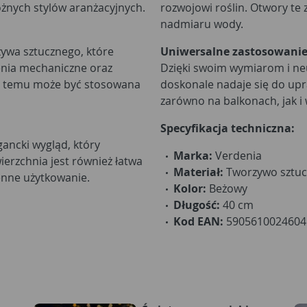
óżnych stylów aranżacyjnych.
rozwojowi roślin. Otwory te
nadmiaru wody.
zywa sztucznego, które
Uniwersalne zastosowani
enia mechaniczne oraz
Dzięki swoim wymiarom i neu
ki temu może być stosowana
doskonale nadaje się do up
zarówno na balkonach, jak i
Specyfikacja techniczna:
ancki wygląd, który
Marka:
Verdenia
ierzchnia jest również łatwa
Materiał:
Tworzywo sztuc
ienne użytkowanie.
Kolor:
Beżowy
Długość:
40 cm
Kod EAN:
5905610024604