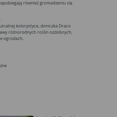
 zapobiegają również gromadzeniu się
e
tralnej kolorystyce, doniczka Draco
rawy różnorodnych roślin ozdobnych,
 w ogrodach.
zne