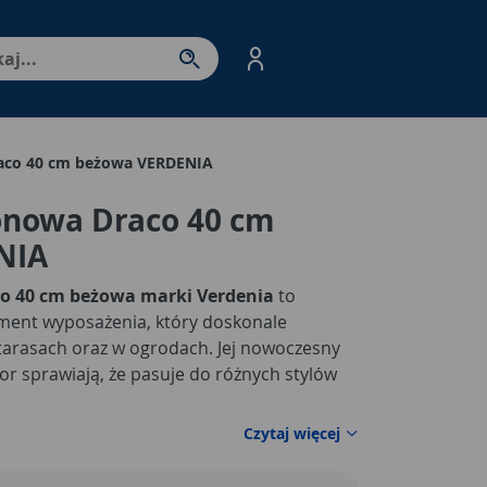
nter - przejdź do strony produktów. Spacja – otwórz/zamkni
aco 40 cm beżowa VERDENIA
onowa Draco 40 cm
NIA
o 40 cm beżowa marki Verdenia
to
lement wyposażenia, który doskonale
 tarasach oraz w ogrodach. Jej nowoczesny
or sprawiają, że pasuje do różnych stylów
Czytaj więcej