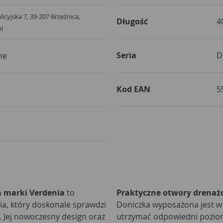
Galicyjska 7, 39-207 Brzeźnica,
Długość
4
pl
Seria
D
ne
Kod EAN
5
 marki Verdenia
to
Praktyczne otwory drena
ia, który doskonale sprawdzi
Doniczka wyposażona jest w
. Jej nowoczesny design oraz
utrzymać odpowiedni poziom