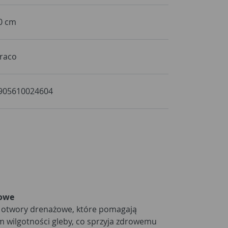
0 cm
raco
905610024604
żowe
 otwory drenażowe, które pomagają
 wilgotności gleby, co sprzyja zdrowemu