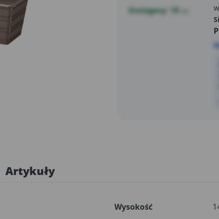
W
Dostępny: 19
szt
S
P
S
Artykuły
Wysokość
1