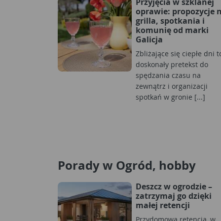
Przyjęcia w szklanej
oprawie: propozycje 
grilla, spotkania i
komunię od marki
Galicja
Zbliżające się ciepłe dni t
doskonały pretekst do
spędzania czasu na
zewnątrz i organizacji
spotkań w gronie [...]
Porady w Ogród, hobby
Deszcz w ogrodzie –
zatrzymaj go dzięki
małej retencji
Przydomowa retencja, w