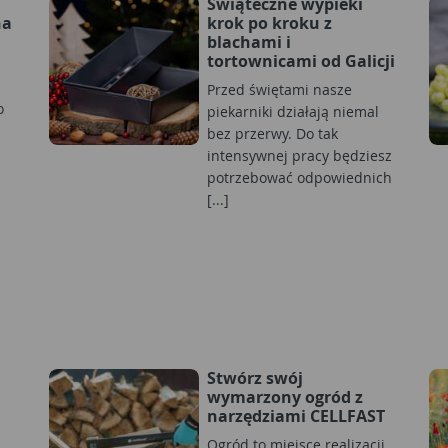
Świąteczne wypieki
na
krok po kroku z
blachami i
tortownicami od Galicji
Przed świętami nasze
o
piekarniki działają niemal
bez przerwy. Do tak
intensywnej pracy będziesz
potrzebować odpowiednich
[...]
Stwórz swój
wymarzony ogród z
narzędziami CELLFAST
Ogród to miejsce realizacji