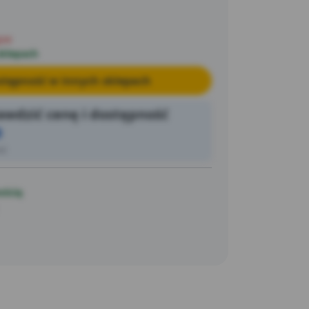
pie
sklepach
tępność w innych sklepach
wdzić cenę i dostępność
0
ić
ością