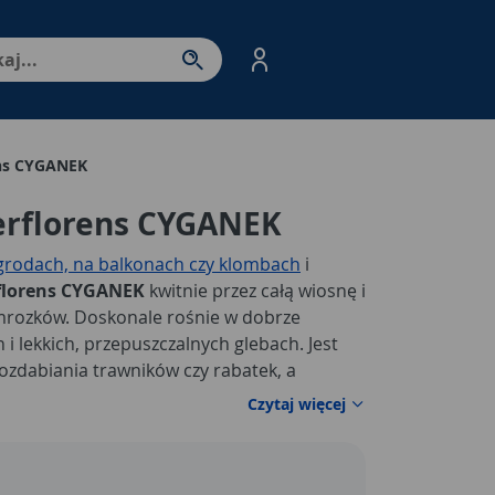
nter - przejdź do strony produktów. Spacja – otwórz/zamkni
ns CYGANEK
rflorens CYGANEK
rodach, na balkonach czy klombach
i
florens CYGANEK
kwitnie przez całą wiosnę i
ymrozków. Doskonale rośnie w dobrze
i lekkich, przepuszczalnych glebach. Jest
ozdabiania trawników czy rabatek, a
zie stanowić estetyczną ozdobę z kwiatami
Czytaj więcej
czerwonego
. Główne cechy dotyczące
CYGANEK
to między innymi: