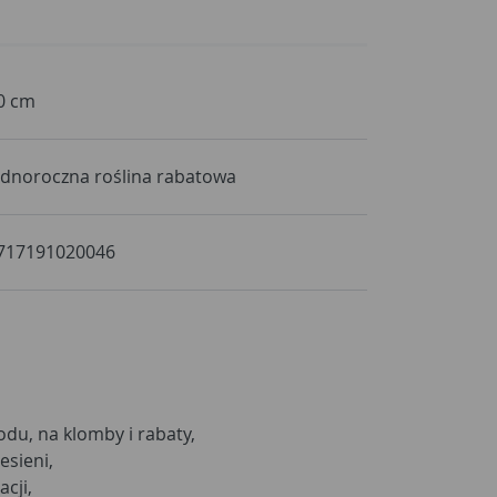
0 cm
ednoroczna roślina rabatowa
717191020046
odu, na klomby i rabaty,
esieni,
cji,