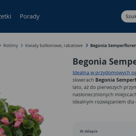
etki
Porady
Menu Produktów, nawigacja: E
Rośliny
Kwiaty balkonowe, rabatowe
Begonia Semperflore
Begonia Sempe
Idealna w przydomowych og
skwerach
Begonia Semper
lato, aż do pierwszych prz
nasłonecznionych miejscach 
idealnym rozwiązaniem dla 
odpowiednio nawożona
będ
w kolorach od białego do 
Begonia Semperflorens 
W sklepie