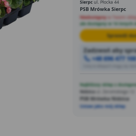
Sierpc
ul. Płocka 44
PSB Mrówka Sierpc
Niedostępny
w Twoim skle
ale dostępny w 14 innych 
Sprawdź dos
Zadzwoń aby spra
+48 696 477 10
Ceny w sklepach mogą się różn
Najbliższy sklep z dostępn
Nidzica
ul. Żeromskiego 12
PSB Mrówka Nidzica
Ustaw jako mój sklep