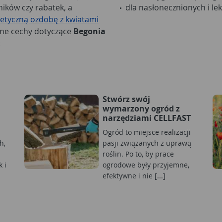
ików czy rabatek, a
dla nasłonecznionych i le
tetyczną ozdobę z kwiatami
wne cechy dotyczące
Begonia
:
Stwórz swój
wymarzony ogród z
narzędziami CELLFAST
Ogród to miejsce realizacji
h,
pasji związanych z uprawą
roślin. Po to, by prace
 i
ogrodowe były przyjemne,
efektywne i nie [...]