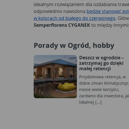
idealnym rozwiązaniem dla ozdabiania trawn
odpowiednio nawożona
będzie stanowić es
w kolorach od białego do czerwonego
. Głó
Semperflorens CYGANEK
to między innymi
Porady w Ogród, hobby
Deszcz w ogrodzie –
zatrzymaj go dzięki
małej retencji
Przydomowa retencja, w
dobie zmian klimatycznyc
niesie wiele korzyści,
zarówno dla inwestora, jak
lokalnej [...]