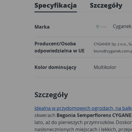
Specyfikacja
Szczegóły
Cyganek
Marka
Producent/Osoba
CYGANEK Sp. z o.o., S
odpowiedzialna w UE
biuro@cyganek.com.p
Kolor dominujący
Multikolor
Szczegóły
Idealna w przydomowych ogrodach, na bal
skwerach
Begonia Semperflorens CYGANE
lato, aż do pierwszych przymrozków. Dosko
nasłonecznionych miejscach i lekkich, przep