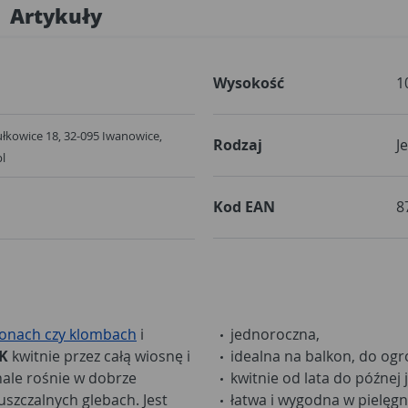
Artykuły
Wysokość
1
ułkowice 18, 32-095 Iwanowice,
Rodzaj
J
l
Kod EAN
8
konach czy klombach
i
jednoroczna,
K
kwitnie przez całą wiosnę i
idealna na balkon, do ogr
nale rośnie w dobrze
kwitnie od lata do późnej j
uszczalnych glebach. Jest
łatwa i wygodna w pielęgna