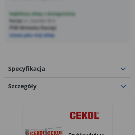
Najbliższy sklep z dostępnością
Raciąż
ul. Zawoda 30 A
PSB Mrówka Raciąż
Ustaw jako mój sklep
Specyfikacja
Szczegóły