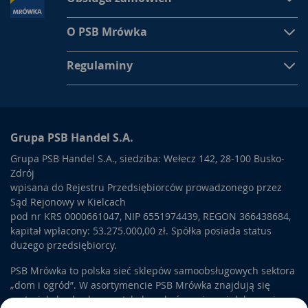
O PSB Mrówka
Regulaminy
Grupa PSB Handel S.A.
Grupa PSB Handel S.A., siedziba: Wełecz 142, 28-100 Busko-
Zdrój
wpisana do Rejestru Przedsiębiorców prowadzonego przez
Sąd Rejonowy w Kielcach
pod nr KRS 0000661047, NIP 6551974439, REGON 366438684,
kapitał wpłacony: 53.275.000,00 zł. Spółka posiada status
dużego przedsiębiorcy.
PSB Mrówka to polska sieć sklepów samoobsługowych sektora
„dom i ogród”. W asortymencie PSB Mrówka znajdują się
materiały budowlane, artykuły wykończeniowe i dekoracyjne,