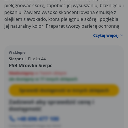
pielęgnować skórę, zapobiec jej wysuszaniu, blaknięciu i
pękaniu. Zawiera wysoko skoncentrowaną emulsję z
olejkiem z awokado, która pielęgnuje skórę i pogłębia
jej naturalny kolor. Preparat tworzy barierę ochronną
przed szkodliwymi promieniami UV i utlenianiem.
Czytaj więcej
W sklepie
Sierpc
ul. Płocka 44
PSB Mrówka Sierpc
Niedostępny
w Twoim sklepie
ale dostępny w 77 innych sklepach
Sprawdź dostępność w innych sklepach
Zadzwoń aby sprawdzić cenę i
dostępność
+48 696 477 100
Ceny w sklepach mogą się różnić