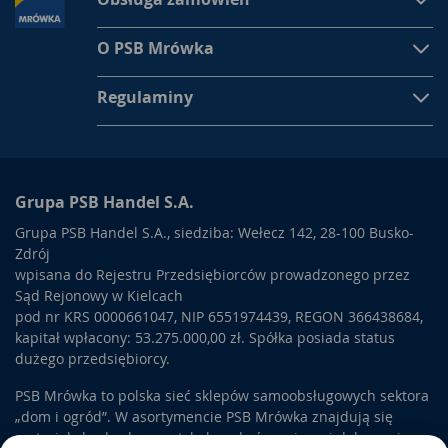
O PSB Mrówka
Regulaminy
Grupa PSB Handel S.A.
Grupa PSB Handel S.A., siedziba: Wełecz 142, 28-100 Busko-
Zdrój
wpisana do Rejestru Przedsiębiorców prowadzonego przez
Sąd Rejonowy w Kielcach
pod nr KRS 0000661047, NIP 6551974439, REGON 366438684,
kapitał wpłacony: 53.275.000,00 zł. Spółka posiada status
dużego przedsiębiorcy.
PSB Mrówka to polska sieć sklepów samoobsługowych sektora
„dom i ogród”. W asortymencie PSB Mrówka znajdują się
materiały budowlane, artykuły wykończeniowe i dekoracyjne,