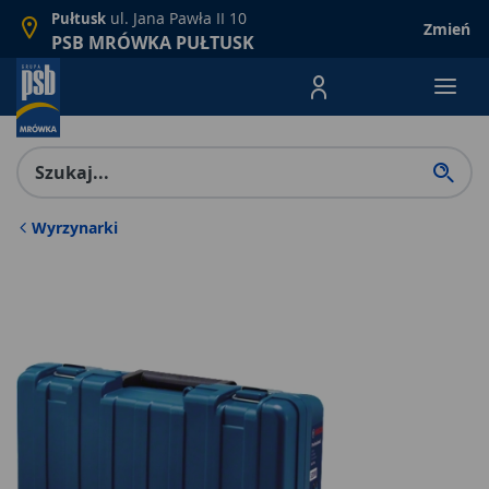
ul. Jana Pawła II 10
Pułtusk
Zmień
PSB MRÓWKA PUŁTUSK
Menu Produktów, nawigacja: E
Wyrzynarki