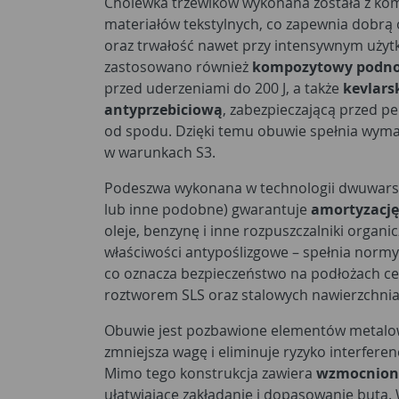
Cholewka trzewików wykonana została z kom
materiałów tekstylnych, co zapewnia dobr
oraz trwałość nawet przy intensywnym użyt
zastosowano również
kompozytowy podn
przed uderzeniami do 200 J, a także
kevlars
antyprzebiciową
, zabezpieczającą przed p
od spodu. Dzięki temu obuwie spełnia wym
w warunkach S3.
Podeszwa wykonana w technologii dwuwars
lub inne podobne) gwarantuje
amortyzację
oleje, benzynę i inne rozpuszczalniki organ
właściwości antypoślizgowe – spełnia norm
co oznacza bezpieczeństwo na podłożach c
roztworem SLS oraz stalowych nawierzchnia
Obuwie jest pozbawione elementów metalowy
zmniejsza wagę i eliminuje ryzyko interferen
Mimo tego konstrukcja zawiera
wzmocniony
ułatwiające zakładanie i dopasowanie buta