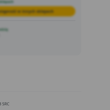
sklepach
tępność w innych sklepach
ością
3 SRC