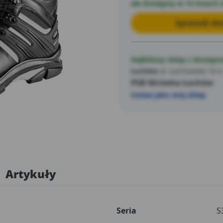
ale dostępny w 14 innych 
Sprawdź dos
Najbliższy sklep z dostępn
Łochów
al. Łochowska 18 A
PSB Mrówka Łochów
Ustaw jako mój sklep
Artykuły
Seria
S