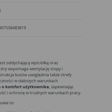
1
907558483819
est oddychającą wyściółką oraz
tóry wspomaga wentylację stopy i
trukcja butów uwzględnia także strefy
oczności w słabszych warunkach
a o komfort użytkownika
, zapewniając
ość i ochronę w trudnych warunkach pracy.
uwia to: