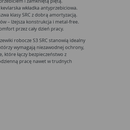
przebiciem i zamkniętą piętą.
evlarska wkładka antyprzebiciowa.
zwa klasy SRC z dobrą amortyzacją.
 – lżejsza konstrukcja i metal-free.
omfort przez cały dzień pracy.
rzewiki robocze S3 SRC stanowią idealny
 którzy wymagają niezawodnej ochrony,
e, które łączy bezpieczeństwo z
codzienną pracę nawet w trudnych