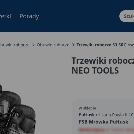
etki
Porady
Menu Produktów, nawigacja: E
buwie robocze
Obuwie robocze
Trzewiki robocze S3 SRC r
Trzewiki roboc
NEO TOOLS
W sklepie
Pułtusk
ul. Jana Pawła II 10
PSB Mrówka Pułtusk
Niedostępny
w Twoim skle