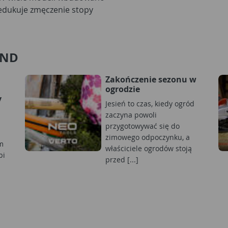
redukuje zmęczenie stopy
AND
Zakończenie sezonu w
ogrodzie
y
Jesień to czas, kiedy ogród
zaczyna powoli
przygotowywać się do
zimowego odpoczynku, a
m
właściciele ogrodów stoją
bi
przed [...]