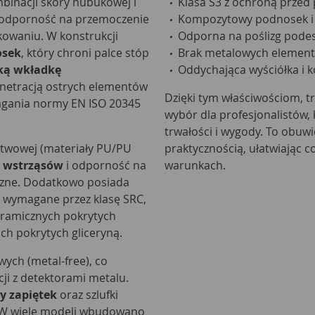
binacji skóry nubukowej i
Klasa S3 z ochroną przed 
ą odporność na przemoczenie
Kompozytowy podnosek i k
kowaniu. W konstrukcji
Odporna na poślizg podes
osek
, który chroni palce stóp
Brak metalowych elementów
ką wkładkę
Oddychająca wyściółka i k
enetracją ostrych elementów
Dzięki tym właściwościom, t
agania normy EN ISO 20345
wybór dla profesjonalistów,
trwałości i wygody. To obuwi
twowej (materiały PU/PU
praktycznością, ułatwiając 
 wstrząsów
i odporność na
warunkach.
iczne. Dodatkowo posiada
y wymagane przez klasę SRC,
eramicznych pokrytych
ch pokrytych gliceryną.
ch (metal-free), co
cji z detektorami metalu.
 zapiętek
oraz szlufki
. W wiele modeli wbudowano