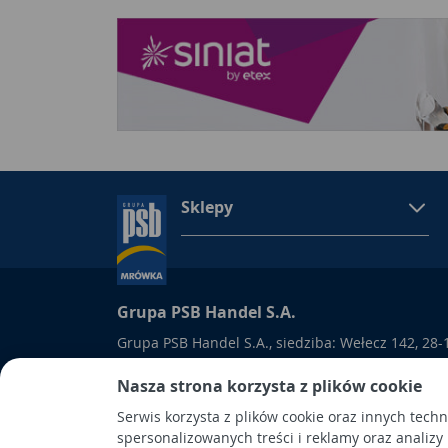
Sklepy
Grupa PSB Handel S.A.
Grupa PSB Handel S.A., siedziba: Wełecz 142, 28-
wpisana do Rejestru Przedsiębiorców prowadzon
Nasza strona korzysta z plików cookie
Kielcach
pod nr KRS 0000661047, NIP 6551974439, REGON
Serwis korzysta z plików cookie oraz innych tech
kapitał wpłacony: 53.275.000,00 zł. Spółka posiad
spersonalizowanych treści i reklamy oraz analizy