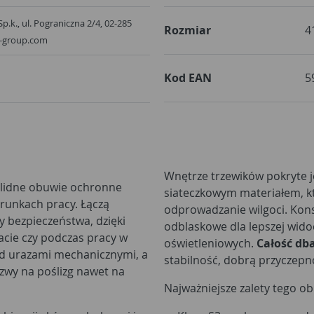
Sp.k., ul. Pograniczna 2/4, 02-285
Rozmiar
4
x-group.com
Kod EAN
5
Wnętrze trzewików pokryte j
lidne obuwie ochronne
siateczkowym materiałem, k
runkach pracy. Łączą
odprowadzanie wilgoci. Kons
y bezpieczeństwa, dzięki
odblaskowe dla lepszej wid
acie czy podczas pracy w
oświetleniowych.
Całość db
ed urazami mechanicznymi, a
stabilność, dobrą przyczepn
zwy na poślizg nawet na
Najważniejsze zalety tego ob