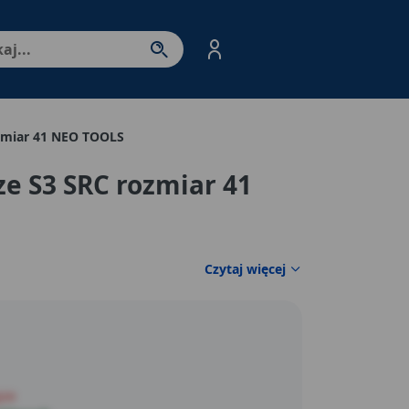
nter - przejdź do strony produktów. Spacja – otwórz/zamkni
ozmiar 41 NEO TOOLS
ze S3 SRC rozmiar 41
Czytaj więcej
pie