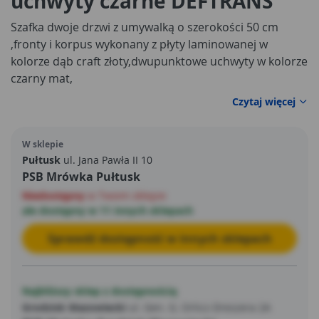
uchwyty czarne DEFTRANS
Szafka dwoje drzwi z umywalką o szerokości 50 cm
,fronty i korpus wykonany z płyty laminowanej w
kolorze dąb craft złoty,dwupunktowe uchwyty w kolorze
czarny mat,
Czytaj więcej
W sklepie
Pułtusk
ul. Jana Pawła II 10
PSB Mrówka Pułtusk
Niedostępny
w Twoim sklepie
ale dostępny w 11 innych sklepach
Sprawdź dostępność w innych sklepach
Najbliższy sklep z dostępnością
Grodzisk Mazowiecki
ul. Gen. G. Orlicz-Dreszera 2A