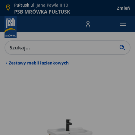
ul. Jana Pawła II 10
Pułtusk
Zmień
PSB MRÓWKA PUŁTUSK
Menu Produktów, nawigacja: E
Zestawy mebli łazienkowych