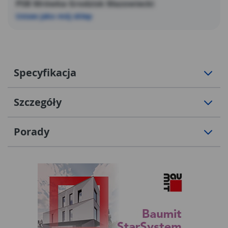
PSB Mrówka Grodzisk Mazowiecki
Ustaw jako mój sklep
Specyfikacja
Szczegóły
Porady